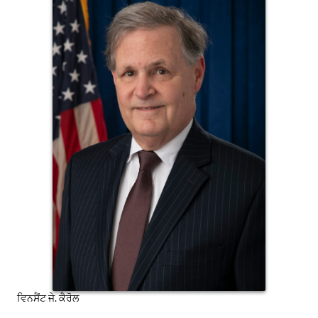
ਵਿਨਸੈਂਟ ਜੇ. ਕੈਰੋਲ