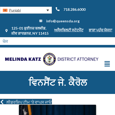
718.286.6000
Punjabi
info@queensda.org
125-01 ਕੁਈਨਜ਼ ਬਲਵੀਡ,
ਅਸੈਸਬਿਲਟੀ ਸਟੇਟਮੈਂਟ
ਭਾਸ਼ਾ ਪਹੁੰਚ ਯੋਜਨਾ
ਕੀਵ ਗਾਰਡਨਜ਼, NY 11415
ਵਿਨਸੈਂਟ ਜੇ. ਕੈਰੋਲ
ਲੀਡਰਸ਼ਿਪ ਟੀਮ 'ਤੇ ਵਾਪਸ ਜਾਓ