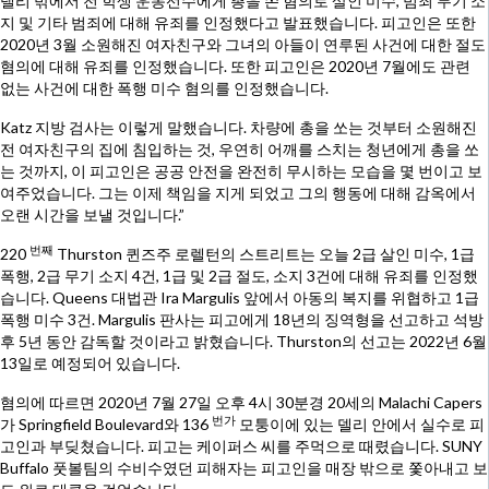
델리 밖에서 전 학생 운동선수에게 총을 쏜 혐의로 살인 미수, 범죄 무기 소
지 및 기타 범죄에 대해 유죄를 인정했다고 발표했습니다. 피고인은 또한
2020년 3월 소원해진 여자친구와 그녀의 아들이 연루된 사건에 대한 절도
혐의에 대해 유죄를 인정했습니다. 또한 피고인은 2020년 7월에도 관련
없는 사건에 대한 폭행 미수 혐의를 인정했습니다.
Katz 지방 검사는 이렇게 말했습니다. 차량에 총을 쏘는 것부터 소원해진
전 여자친구의 집에 침입하는 것, 우연히 어깨를 스치는 청년에게 총을 쏘
는 것까지, 이 피고인은 공공 안전을 완전히 무시하는 모습을 몇 번이고 보
여주었습니다. 그는 이제 책임을 지게 되었고 그의 행동에 대해 감옥에서
오랜 시간을 보낼 것입니다.”
번째
220
Thurston 퀸즈주 로렐턴의 스트리트는 오늘 2급 살인 미수, 1급
폭행, 2급 무기 소지 4건, 1급 및 2급 절도, 소지 3건에 대해 유죄를 인정했
습니다. Queens 대법관 Ira Margulis 앞에서 아동의 복지를 위협하고 1급
폭행 미수 3건. Margulis 판사는 피고에게 18년의 징역형을 선고하고 석방
후 5년 동안 감독할 것이라고 밝혔습니다. Thurston의 선고는 2022년 6월
13일로 예정되어 있습니다.
혐의에 따르면 2020년 7월 27일 오후 4시 30분경 20세의 Malachi Capers
번가
가 Springfield Boulevard와 136
모퉁이에 있는 델리 안에서 실수로 피
고인과 부딪쳤습니다. 피고는 케이퍼스 씨를 주먹으로 때렸습니다. SUNY
Buffalo 풋볼팀의 수비수였던 피해자는 피고인을 매장 밖으로 쫓아내고 보