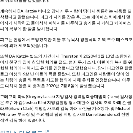
도 위로 태클을 걸었습니다.
계속해서 DA Katz는 비디오 감시가 두 사람이 땅에서 씨름하는 싸움을 포
착했다고 말했습니다. 피고가 자리를 잡은 후, 그는 케이퍼스 씨에게서 멀
어지기 시작하고 돌아서서 피해자를 마주하고 총기를 제거하고 케이퍼스
씨의 복부에 한 발을 발사합니다.
피고는 현장에서 도망쳤지만 이틀 후 뉴욕시 경찰국의 지역 도주 태스크포
스에 의해 체포되었습니다.
또한 DA Katz는 별도의 사건에서 Thurston이 2020년 3월 13일 소원해진
여자 친구의 집에 침입한 혐의로 절도, 범죄 무기 소지, 어린이의 복지를 위
협한 혐의에 대해서도 유죄를 인정했다고 말했습니다. 당시 피고인은 칼을
들고 여성의 6살 난 아들의 목을 졸랐다. 또한 피고인은 사람들이 앉아 있
는 차량에 총을 쏴 폭행을 시도한 혐의에 대해 유죄를 인정했습니다. 아무
도 다치지 않은 이 총격은 2020년 7월 8일에 발생했습니다.
그레고리 라삭(Gregory Lasak) 지방검사 경력범죄중대범죄수사국 검사장
은 조슈아 김(Joshua Kim) 지방검찰청 형사재판소 검사의 조력 아래 숀 클
라크(Shawn Clark) 지방검사보의 감독 아래 사건을 기소했다. 및 Michael
Whitney, 부국장 및 주요 범죄 담당 지방 검사보 Daniel Saunders의 전반
적인 감독 하에 있습니다.
릴리스 다운로드