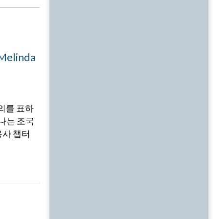
linda
의를 표하
나는 조국
용사 챕터