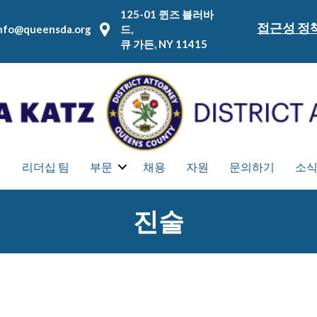
125-01 퀸즈 블러바
접근성 정
nfo@queensda.org
드,
큐 가든, NY 11415
집
리더십 팀
부문
채용
자원
문의하기
소
진술