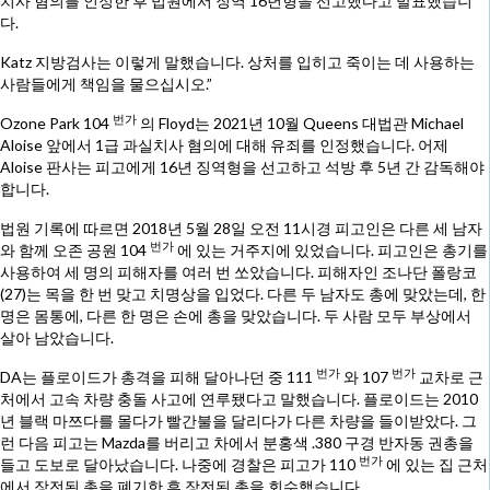
치사 혐의를 인정한 후 법원에서 징역 16년형을 선고했다고 발표했습니
다.
Katz 지방검사는 이렇게 말했습니다. 상처를 입히고 죽이는 데 사용하는
사람들에게 책임을 물으십시오.”
번가
Ozone Park 104
의 Floyd는 2021년 10월 Queens 대법관 Michael
Aloise 앞에서 1급 과실치사 혐의에 대해 유죄를 인정했습니다. 어제
Aloise 판사는 피고에게 16년 징역형을 선고하고 석방 후 5년 간 감독해야
합니다.
법원 기록에 따르면 2018년 5월 28일 오전 11시경 피고인은 다른 세 남자
번가
와 함께 오존 공원 104
에 있는 거주지에 있었습니다. 피고인은 총기를
사용하여 세 명의 피해자를 여러 번 쏘았습니다. 피해자인 조나단 폴랑코
(27)는 목을 한 번 맞고 치명상을 입었다. 다른 두 남자도 총에 맞았는데, 한
명은 몸통에, 다른 한 명은 손에 총을 맞았습니다. 두 사람 모두 부상에서
살아 남았습니다.
번가
번가
DA는 플로이드가 총격을 피해 달아나던 중 111
와 107
교차로 근
처에서 고속 차량 충돌 사고에 연루됐다고 말했습니다. 플로이드는 2010
년 블랙 마쯔다를 몰다가 빨간불을 달리다가 다른 차량을 들이받았다. 그
런 다음 피고는 Mazda를 버리고 차에서 분홍색 .380 구경 반자동 권총을
번가
들고 도보로 달아났습니다. 나중에 경찰은 피고가 110
에 있는 집 근처
에서 장전된 총을 폐기한 후 장전된 총을 회수했습니다.