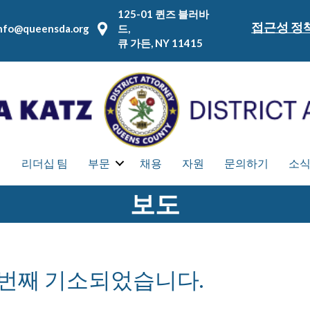
125-01 퀸즈 블러바
접근성 정
nfo@queensda.org
드,
큐 가든, NY 11415
집
리더십 팀
부문
채용
자원
문의하기
소
보도
 번째 기소되었습니다.