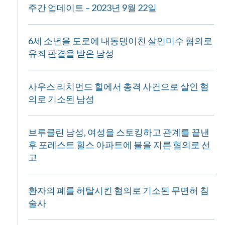
주간 업데이트 – 2023년 9월 22일
6세 소년을 도로에 내동댕이친 살인미수 혐의로
유죄 판결을 받은 남성
사우스 리치먼드 힐에서 총격 사건으로 살인 혐
의로 기소된 남성
브루클린 남성, 여성을 스토킹하고 관계를 끝낸
후 포레스트 힐스 아파트에 불을 지른 혐의로 선
고
환자의 폐를 허탈시킨 혐의로 기소된 무면허 침
술사