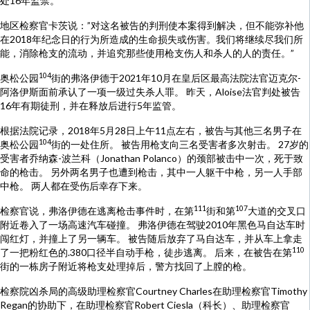
处16年监禁。
地区检察官卡茨说：”对这名被告的判刑使本案得到解决，但不能弥补他
在2018年纪念日的行为所造成的生命损失或伤害。我们将继续尽我们所
能，消除枪支的流动，并追究那些使用枪支伤人和杀人的人的责任。”
104
奥松公园
街的弗洛伊德于2021年10月在皇后区最高法院法官迈克尔-
阿洛伊斯面前承认了一项一级过失杀人罪。 昨天，Aloise法官判处被告
16年有期徒刑，并在释放后进行5年监管。
根据法院记录，2018年5月28日上午11点左右，被告与其他三名男子在
104
奥松公园
街的一处住所。 被告用枪支向三名受害者多次射击。 27岁的
受害者乔纳森-波兰科（Jonathan Polanco）的颈部被击中一次，死于致
命的枪击。 另外两名男子也遭到枪击，其中一人躯干中枪，另一人手部
中枪。 两人都在受伤后幸存下来。
111
107
检察官说，弗洛伊德在逃离枪击事件时，在第
街和第
大道的交叉口
附近卷入了一场高速汽车碰撞。 弗洛伊德在驾驶2010年黑色马自达车时
闯红灯，并撞上了另一辆车。 被告随后放弃了马自达车，并从车上拿走
110
了一把粉红色的.380口径半自动手枪，徒步逃离。 后来，在被告在第
街的一栋房子附近将枪支处理掉后，警方找回了上膛的枪。
检察院凶杀局的高级助理检察官Courtney Charles在助理检察官Timothy
Regan的协助下，在助理检察官Robert Ciesla（科长）、助理检察官