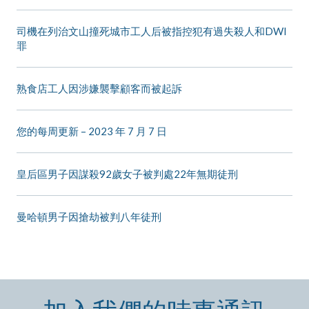
司機在列治文山撞死城市工人后被指控犯有過失殺人和DWI
罪
熟食店工人因涉嫌襲擊顧客而被起訴
您的每周更新 – 2023 年 7 月 7 日
皇后區男子因謀殺92歲女子被判處22年無期徒刑
曼哈頓男子因搶劫被判八年徒刑