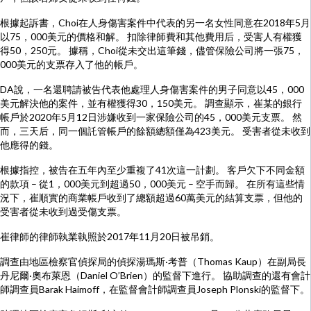
根據起訴書，Choi在人身傷害案件中代表的另一名女性同意在2018年5月
以75，000美元的價格和解。 扣除律師費和其他費用后，受害人有權獲
得50，250元。 據稱，Choi從未交出這筆錢，儘管保險公司將一張75，
000美元的支票存入了他的帳戶。
DA說，一名還聘請被告代表他處理人身傷害案件的男子同意以45，000
美元解決他的案件，並有權獲得30，150美元。 調查顯示，崔某的銀行
帳戶於2020年5月12日涉嫌收到一家保險公司的45，000美元支票。 然
而，三天后，同一個託管帳戶的餘額總額僅為423美元。 受害者從未收到
他應得的錢。
根據指控，被告在五年內至少重複了41次這一計劃。 客戶欠下不同金額
的款項 – 從1，000美元到超過50，000美元 – 空手而歸。 在所有這些情
況下，崔順實的商業帳戶收到了總額超過60萬美元的結算支票，但他的
受害者從未收到過受傷支票。
崔律師的律師執業執照於2017年11月20日被吊銷。
調查由地區檢察官偵探局的偵探湯瑪斯·考普（Thomas Kaup）在副局長
丹尼爾·奧布萊恩（Daniel O’Brien）的監督下進行。 協助調查的還有會計
師調查員Barak Haimoff，在監督會計師調查員Joseph Plonski的監督下。