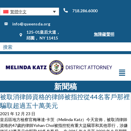
718.286.6000
繁體中文
info@queensda.org
125-01皇后大道，
無障礙聲明
邱園， NY 11415
新聞稿
被取消律師資格的律師被指控從44名客戶那裡
騙取超過五十萬美元
2021 年 12 月 23 日
皇后區地方檢察官梅琳達·卡茨（Melinda Katz）今天宣佈，被取消律師
資格的47歲的律師Yohan Choi被指控犯有重大盜竊罪和其他罪行，涉嫌