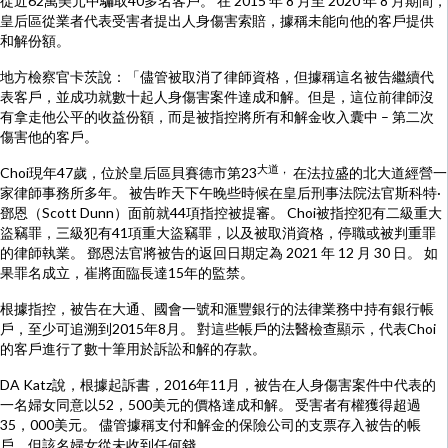
從近62萬美元中騙取40多名客戶。 在 2015 年 8 月至 2020 年 8 月期間，
皇后區從業者代表受害者提出人身傷害索賠，據稱未能向他的客戶提供
和解份額。
地方檢察官卡茨說：「儘管被取消了律師資格，但據稱這名被告繼續代
表客戶，並成功就數十起人身傷害案件達成和解。但是，這位前律師沒
有拿走他公平的收益份額，而是被指控將所有和解金收入囊中 – 第二次
傷害他的客戶。
大道，
Choi現年47歲，位於皇后區貝賽德市第23
在法拉盛的北大道經營一
家律師事務所多年。 被告昨天下午晚些時候在皇后刑事法院法官斯科特·
鄧恩（Scott Dunn）面前就44項指控被提審。 Choi被指控犯有二級重大
盜竊罪，三級犯有41項重大盜竊罪，以及被取消資格，停職或被判重罪
的律師執業。 鄧恩法官將被告的返回日期定為 2021 年 12 月 30 日。 如
果罪名成立，崔將面臨長達15年的監禁。
根據指控，被告在大通、國會一號和滙豐銀行的法律業務中持有銀行帳
戶，至少可追溯到2015年8月。 對這些帳戶的法醫檢查顯示，代表Choi
的客戶進行了數十筆用於訴訟和解的存款。
DA Katz說，根據起訴書，2016年11月，被告在人身傷害案件中代表的
一名婦女同意以52，500美元的價格達成和解。 受害者有權獲得超過
35，000美元。 儘管據稱支付和解金的保險公司的支票存入被告的帳
戶，但該名婦女從未收到任何錢。