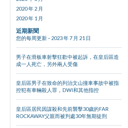
2020 年 2 月
2020 年 1 月
近期新聞
您的每周更新 – 2023 年 7 月 21 日
男子在滑板車射擊狂歡中被起訴，在皇后區造
成一人死亡，另外兩人受傷
皇后區男子在致命的列治文山撞車事故中被指
控犯有車輛殺人罪，DWI和其他指控
皇后區居民因謀殺和先前襲擊30歲的FAR
ROCKAWAY父親而被判處30年無期徒刑