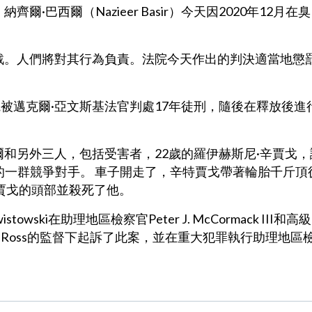
齊爾·巴西爾（Nazieer Basir）今天因2020年12月在臭
戰。人們將對其行為負責。法院今天作出的判決適當地懲
被邁克爾·亞文斯基法官判處17年徒刑，隨後在釋放後進
西爾和另外三人，包括受害者，22歲的羅伊赫斯尼·辛賈戈，
一群競爭對手。 車子開走了，辛特賈戈帶著輪胎千斤頂
賈戈的頭部並殺死了他。
ski在助理地區檢察官Peter J. McCormack III和高級
aren Ross的監督下起訴了此案，並在重大犯罪執行助理地區