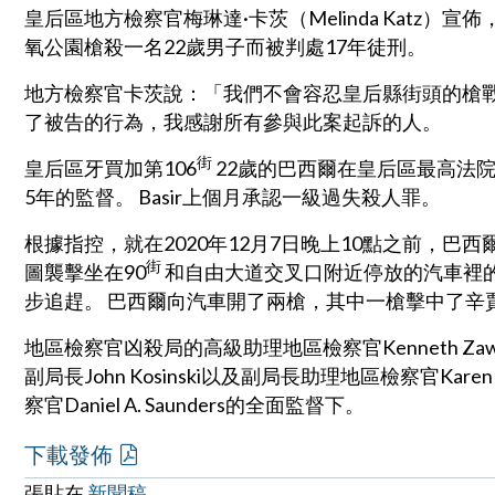
皇后區地方檢察官梅琳達·卡茨（Melinda Katz）宣佈，納
氧公園槍殺一名22歲男子而被判處17年徒刑。
地方檢察官卡茨說：「我們不會容忍皇后縣街頭的槍
了被告的行為，我感謝所有參與此案起訴的人。
街
皇后區牙買加第106
22歲的巴西爾在皇后區最高法院
5年的監督。 Basir上個月承認一級過失殺人罪。
根據指控，就在2020年12月7日晚上10點之前，巴
街
圖襲擊坐在90
和自由大道交叉口附近停放的汽車裡的
步追趕。 巴西爾向汽車開了兩槍，其中一槍擊中了辛
地區檢察官凶殺局的高級助理地區檢察官Kenneth Zawistow
副局長John Kosinski以及副局長助理地區檢察官K
察官Daniel A. Saunders的全面監督下。
下載發佈
張貼在
新聞稿