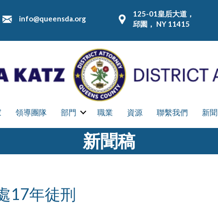
125-01皇后大道，
info@queensda.org
邱園， NY 11415
家
領導團隊
部門
職業
資源
聯繫我們
新聞
新聞稿
處17年徒刑