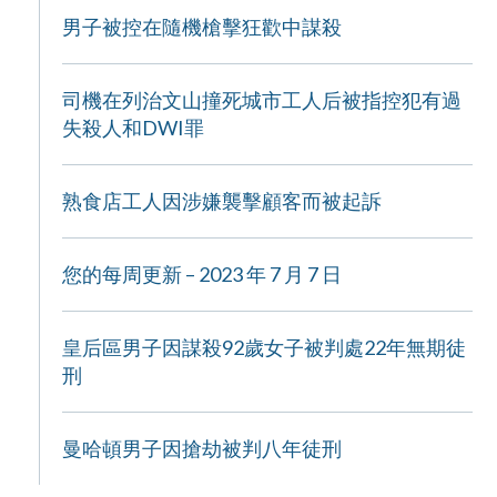
男子被控在隨機槍擊狂歡中謀殺
司機在列治文山撞死城市工人后被指控犯有過
失殺人和DWI罪
熟食店工人因涉嫌襲擊顧客而被起訴
您的每周更新 – 2023 年 7 月 7 日
皇后區男子因謀殺92歲女子被判處22年無期徒
刑
曼哈頓男子因搶劫被判八年徒刑