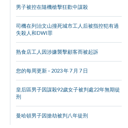
男子被控在隨機槍擊狂歡中謀殺
司機在列治文山撞死城市工人后被指控犯有過
失殺人和DWI罪
熟食店工人因涉嫌襲擊顧客而被起訴
您的每周更新 – 2023 年 7 月 7 日
皇后區男子因謀殺92歲女子被判處22年無期徒
刑
曼哈頓男子因搶劫被判八年徒刑