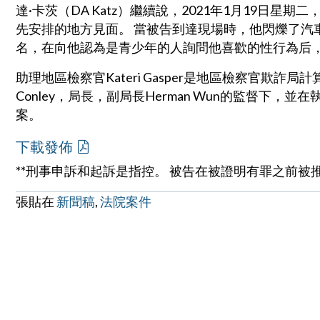
達·卡茨（DA Katz）繼續說，2021年1月19日星
先安排的地方見面。 當被告到達現場時，他閃爍了汽
名，在向他認為是青少年的人詢問他喜歡的性行為后
助理地區檢察官Kateri Gasper是地區檢察官欺詐
Conley，局長，副局長Herman Wun的監督下，並在
案。
下載發佈
**刑事申訴和起訴是指控。 被告在被證明有罪之前被
張貼在
新聞稿
,
法院案件