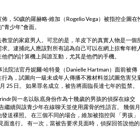
宣佈，50歲的羅赫略·維加（Rogelio Vega）被指控企圖在
“青少年”會面。
去教堂的家庭男人。可悲的是，羊皮下的真實人物是一個
需求。逮捕此人應該對所有認為自己可以在網上掠奪年輕
在他們的計算機上與誰互動，尤其是他們的手機。
官丹妮爾·哈特曼（Danielle Hartman）面前被傳
性行為，試圖向一級未成年人傳播不雅材料並試圖危害兒
1 月 25 日。 如果罪名成立，被告將面臨長達七年的監禁。
Grindr與一名以臥底身份作為十幾歲的男孩的偵探在線交
被告繼續與該青少年在線聊天並使用露骨的性語言。 幾個
發送裸照。 在三個不同的場合，維加被指控與 「男孩」
 見面進行。 有一次，當被告要求見面時，偵探回答說他的