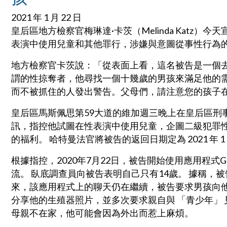
2021 年 1 月 22 日
皇后區地方檢察官梅琳達·卡茨（Melinda Katz）今天
表演中使用兒童和其他罪行，涉嫌與意圖從事性行為的
地方檢察官卡茨說：「從表面上看，這名被告是一個
謂的性掠奪者，他尋找一個十幾歲的男孩來滿足他的
而不被抓住的人發出警告。父母們，請注意您的孩子
皇后區馬斯佩思第59大道的維加週三晚上在皇后區刑事法院法
訊，指控他試圖在性表演中使用兒童，企圖二級犯罪
的福利。 哈特曼法官將被告的返回日期定為 2021 年 
根據指控，2020年7月22日，被告開始使用應用程式
流。 臥底調查員向被告表明自己只有14歲。 據稱，
來，該應用程式上的聊天仍在繼續，被告要求男孩向他
分享他的生殖器照片，並多次要求親自與 「青少年」
母親不在家，他可能會因為外出而惹上麻煩。