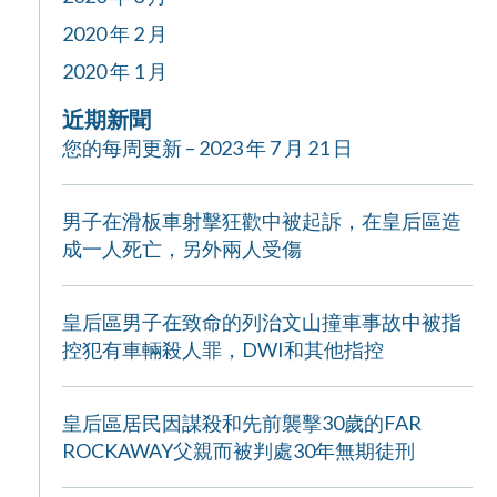
2020 年 2 月
2020 年 1 月
近期新聞
您的每周更新 – 2023 年 7 月 21 日
男子在滑板車射擊狂歡中被起訴，在皇后區造
成一人死亡，另外兩人受傷
皇后區男子在致命的列治文山撞車事故中被指
控犯有車輛殺人罪，DWI和其他指控
皇后區居民因謀殺和先前襲擊30歲的FAR
ROCKAWAY父親而被判處30年無期徒刑