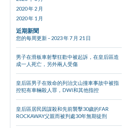
2020 年 2 月
2020 年 1 月
近期新聞
您的每周更新 – 2023 年 7 月 21 日
男子在滑板車射擊狂歡中被起訴，在皇后區造
成一人死亡，另外兩人受傷
皇后區男子在致命的列治文山撞車事故中被指
控犯有車輛殺人罪，DWI和其他指控
皇后區居民因謀殺和先前襲擊30歲的FAR
ROCKAWAY父親而被判處30年無期徒刑