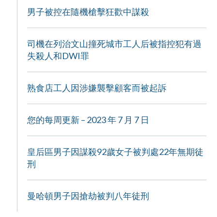
男子被控在隨機槍擊狂歡中謀殺
司機在列治文山撞死城市工人后被指控犯有過
失殺人和DWI罪
熟食店工人因涉嫌襲擊顧客而被起訴
您的每周更新 – 2023 年 7 月 7 日
皇后區男子因謀殺92歲女子被判處22年無期徒
刑
曼哈頓男子因搶劫被判八年徒刑