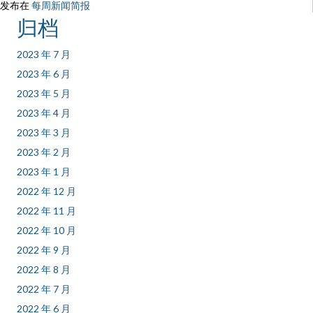
发布在
每周新闻简报
归档
2023 年 7 月
2023 年 6 月
2023 年 5 月
2023 年 4 月
2023 年 3 月
2023 年 2 月
2023 年 1 月
2022 年 12 月
2022 年 11 月
2022 年 10 月
2022 年 9 月
2022 年 8 月
2022 年 7 月
2022 年 6 月