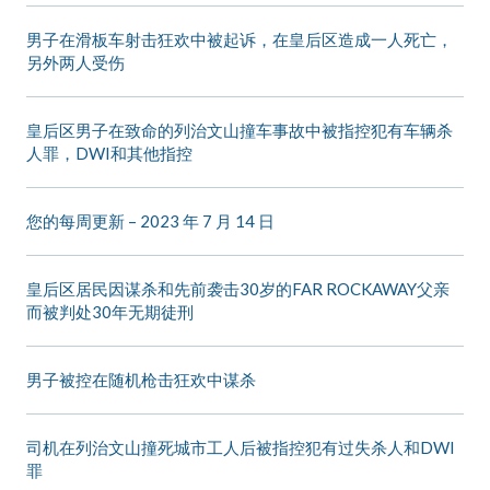
男子在滑板车射击狂欢中被起诉，在皇后区造成一人死亡，
另外两人受伤
皇后区男子在致命的列治文山撞车事故中被指控犯有车辆杀
人罪，DWI和其他指控
您的每周更新 – 2023 年 7 月 14 日
皇后区居民因谋杀和先前袭击30岁的FAR ROCKAWAY父亲
而被判处30年无期徒刑
男子被控在随机枪击狂欢中谋杀
司机在列治文山撞死城市工人后被指控犯有过失杀人和DWI
罪