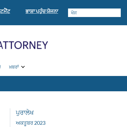
ਟਮੈਂਟ
ਭਾਸ਼ਾ ਪਹੁੰਚ ਯੋਜਨਾ
ੋ
ਖ਼ਬਰਾਂ
ਪੁਰਾਲੇਖ
ਅਕਤੂਬਰ 2023