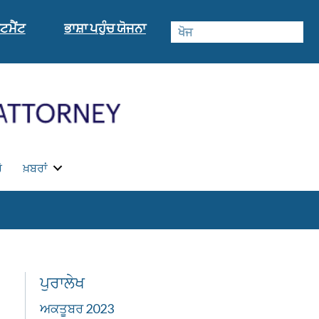
ਟਮੈਂਟ
ਭਾਸ਼ਾ ਪਹੁੰਚ ਯੋਜਨਾ
ੋ
ਖ਼ਬਰਾਂ
ਪੁਰਾਲੇਖ
ਅਕਤੂਬਰ 2023