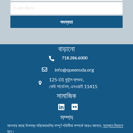
সদস্যতা
বাড়ানো
718.286.6000
718.286.6000
info@queensda.org
125-01 কুইন্স ব্লভড,
কেউ গার্ডেনস, এনওয়াই 11415
সামাজিক
সম্পদ
আপনার কাছে উপলব্ধ পরিষেবাগুলির সম্পূর্ণ পরিসীমা সম্পর্কে আরও জানতে,
সংস্থান বিভাগে
যান।