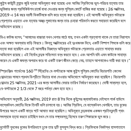
কুইন্স কাউন্টি গ্র্যান্ড জুরি দ্বারা অভিযুক্ত করা হয়েছে এবং আমির গ্রিফিনের ভুল-পরিচয় হত্যায় তার
ভূমিকার জন্য প্রসিকিউশন চার্জে বাধা দেওয়ার জন্য সুপ্রিম কোর্টে হাজির করা হয়েছে। 26 অক্টোবর,
2019-এ 14 বছর বয়সী ভিকটিমকে গুলি করে হত্যা করা হয়েছিল। এই আসামী অভিযুক্ত শুটারকে
গ্রেপ্তার এড়াতে এবং হত্যার অস্ত্র লুকানোর জন্য তার চেহারা পরিবর্তন করতে সহায়তা করেছিল বলে
অভিযোগ রয়েছে।
ডিএ কাটজ বলেন, “আমাদের বাচ্চারা যখন খেলার মাঠে যায়, তখন একটা প্রত্যাশা থাকে যে তারা নিরাপদে
এবং অক্ষত অবস্থায় বাড়ি ফিরবে। কিন্তু অক্টোবরের এই দুঃখজনক দিনে, একটি নিষ্পাপ শিশুকে গুলি করে
হত্যা করা হয়েছিল এবং এই আসামীর বিরুদ্ধে অভিযুক্ত শুটারকে গ্রেফতার এড়াতে সাহায্য করার
অভিযোগ রয়েছে। এই নির্বোধ বন্দুক সহিংসতা বন্ধ করতে হবে। এবং আপনি যদি এমন কাউকে সাহায্য
করেন যে একটি জঘন্য অপরাধ করে যা একটি তরুণ জীবন কেড়ে নেয়, তাহলে আপনাকেও দায়ী করা হবে।”
তম
স্প্রিংফিল্ড গার্ডেনের 160
স্ট্রিটের বে-ফস্টারকে আজ কুইন্স সুপ্রিম কোর্টের বিচারপতি কেনেথ
হোল্ডারের সামনে প্রথম ডিগ্রীতে বিচারে বাধা দেওয়ার অভিযোগে অভিযুক্ত করা হয়েছিল। বিচারপতি
হোল্ডার 25 অক্টোবর, 2021-এর জন্য আসামীর ফেরার তারিখ নির্ধারণ করেছেন। দোষী সাব্যস্ত হলে,
বে-ফস্টারকে 2 1/3 থেকে 7 বছর পর্যন্ত জেল হতে হবে।
অভিযোগ অনুযায়ী, 26 অক্টোবর, 2019 রাত 8 টার দিকে কুইন্সের জ্যামাইকার বেইসলে পার্ক হাউসে
বাস্কেটবল কোর্টের দিকে তিনটি গুলি চালানো হয়। আমির গ্রিফিন, যে বাস্কেটবল খেলছিল, তার বুকের
উপরের অংশে একটি মাত্র শটে আঘাত করা হয়েছিল। অভিযুক্ত বন্দুকবাজ একজন প্রতিদ্বন্দ্বী গ্যাং
সদস্যকে হত্যা করতে চাইছিল যখন সে তার লক্ষ্যবস্তু হিসেবে তরুণ শিকারকে ভুল করে।
বুলেটটি যুবকের বুকের উপরিভাগে ঢুকে তার দুটি ফুসফুস বিদ্ধ করে। গ্রিফিনকে নিকটস্থ হাসপাতালে