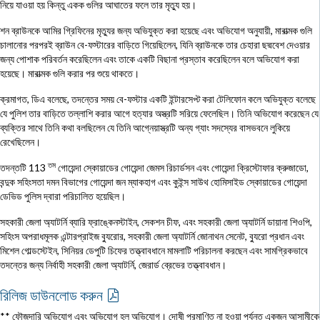
নিয়ে যাওয়া হয় কিন্তু একক গুলির আঘাতের ফলে তার মৃত্যু হয়।
শন ব্রাউনকে আমির গ্রিফিনের মৃত্যুর জন্য অভিযুক্ত করা হয়েছে এবং অভিযোগ অনুযায়ী, মারাত্মক গুলি
চালানোর পরপরই ব্রাউন বে-ফস্টারের বাড়িতে গিয়েছিলেন, যিনি ব্রাউনকে তার চেহারা ছদ্মবেশ দেওয়ার
জন্য পোশাক পরিবর্তন করেছিলেন এবং তাকে একটি বিছানা প্রস্তাব করেছিলেন বলে অভিযোগ করা
হয়েছে। মারাত্মক গুলি করার পর শুয়ে থাকতে।
ক্রমাগত, ডিএ বলেছে, তদন্তের সময় বে-ফস্টার একটি ইন্টারসেপ্ট করা টেলিফোন কলে অভিযুক্ত বলেছে
যে পুলিশ তার বাড়িতে তল্লাশি করার আগে হত্যার অস্ত্রটি সরিয়ে ফেলেছিল। তিনি অভিযোগ করেছেন যে
ব্যক্তির সাথে তিনি কথা বলছিলেন যে তিনি আগ্নেয়াস্ত্রটি অন্য গ্যাং সদস্যের বাসভবনে লুকিয়ে
রেখেছিলেন।
তম
তদন্তটি 113
গোয়েন্দা স্কোয়াডের গোয়েন্দা জেমস রিচার্ডসন এবং গোয়েন্দা ক্রিস্টোফার ক্রুজাডো,
বন্দুক সহিংসতা দমন বিভাগের গোয়েন্দা জন ম্যাকহাগ এবং কুইন্স সাউথ হোমিসাইড স্কোয়াডের গোয়েন্দা
ডেভিড পুলিস দ্বারা পরিচালিত হয়েছিল।
সহকারী জেলা অ্যাটর্নি ব্যারি ফ্রাঙ্কেনস্টাইন, সেকশন চীফ, এবং সহকারী জেলা অ্যাটর্নি ডায়ানা শিওপি,
সহিংস অপরাধমূলক এন্টারপ্রাইজ ব্যুরোর, সহকারী জেলা অ্যাটর্নি জোনাথন সেনেট, ব্যুরো প্রধান এবং
মিশেল গোল্ডস্টেইন, সিনিয়র ডেপুটি চিফের তত্ত্বাবধানে মামলাটি পরিচালনা করছেন এবং সামগ্রিকভাবে
তদন্তের জন্য নির্বাহী সহকারী জেলা অ্যাটর্নি, জেরার্ড ব্রেভের তত্ত্বাবধান।
রিলিজ ডাউনলোড করুন
** ফৌজদারি অভিযোগ এবং অভিযোগ হল অভিযোগ। দোষী প্রমাণিত না হওয়া পর্যন্ত একজন আসামীকে