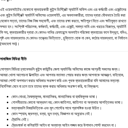
এই ওয়েবসাইটের যেকোনো ব্যবহারকারী কুইন্স ডিস্ট্রিক্ট অ্যাটর্নি অফিস এবং এর কর্মচারী এবং এজেন্টদের
এবং কুইন্স ডিস্ট্রিক্ট অ্যাটর্নি অফিসের ওয়েবসাইট, এর অবদানকারীরা, তাদের দ্বারা যৌথভাবে তৈরি করা
যেকোন সত্তা, তাদের নিজ নিজ সহযোগী, এবং তাদের রক্ষা করতে, ক্ষতিপূরণ দিতে এবং ক্ষতিমুক্ত রাখতে
সম্মত হন। সংশ্লিষ্ট পরিচালক, কর্মকর্তা, কর্মচারী, এবং এজেন্ট, সমস্ত দাবি এবং খরচের বিরুদ্ধে, অ্যাটর্নি
ফি সহ, ব্যবহারকারীর দ্বারা যে কোনও দাবির রেফারেন্সে অনলাইন পরিষেবা ব্যবহারের ফলে উদ্ভূত, যদিও,
সৃষ্ট এবং দায়বদ্ধতার যে কোনও তত্ত্বের ভিত্তিতে , চুক্তিতে হোক না কেন, কঠোর দায়বদ্ধতা, বা নির্যাতন
(অবহেলা সহ)।
সামাজিক মিডিয়া নীতি
সোশ্যাল মিডিয়া চ্যানেলগুলি কুইন্স কাউন্টির জেলা অ্যাটর্নির অফিসের কাজে আগ্রহী সকলের জন্য।
আমরা খোলা আলোচনা উত্সাহিত এবং আপনার মতামত শেয়ার করার জন্য আপনাকে আমন্ত্রণ. যাইহোক,
আমরা পোস্ট অপসারণ করার অধিকার সংরক্ষণ করি এবং পৃথক ব্যবহারকারীরা যদি আমাদের মন্তব্য
নির্দেশিকা মেনে না চলে তবে তাদের ব্লক করার অধিকার সংরক্ষণ করি, যা নিম্নরূপ:
কোন নোংরা, বৈষম্যমূলক, মানহানিকর, মানহানিকর বা হুমকিমূলক ভাষা।
গোপনীয়তার কোনো আক্রমণ নয়; কোন জাতিগত, জাতিগত বা অন্যথায় আপত্তিকর ভাষা।
মন্তব্যগুলি বিষয়ভিত্তিক এবং মূল পোস্টের সাথে প্রাসঙ্গিক হওয়া উচিত।
কোন স্প্যাম, জ্বলন্ত, বন্যা, ভুল তথ্য, বিজ্ঞাপন বা অনুরোধ নেই।
ট্রোলিং নেই।
ট্রেডমার্ক বা কপিরাইট আইন বা অন্যান্য আইন লঙ্ঘন করে উপাদান পোস্ট করবেন না।