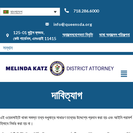
718.286.6000
বাংলাদেশ
info@queensda.org
125-01 কুইন্স ব্লভড,
অ্যাক্সেসযোগ্যতা বিবৃতি
ভাষা অ্যাক্সেস পরিকল্পনা
কেউ গার্ডেনস, এনওয়াই 11415
দাবিত্যাগ
এই ওয়েবসাইটে থাকা সমস্ত তথ্য শুধুমাত্র সাধারণ তথ্যের উদ্দেশ্যে প্রদান করা হয় এবং আইনি পরামর্শ
হিসাবে নির্ভর করা হয় না।