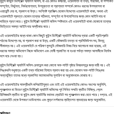
কুইন্স কাউন্টি ডিস্ট্রিক্ট অ্যাটর্নি অফিস, বা এর কোনও কর্মচারী, ওয়েবসাইট বা তথ্য, পরিষেবা, বা সম্পর্কিত
সম্পূর্ণতা, নির্ভুলতা, নির্ভরযোগ্যতা, উপযুক্ততা বা প্রাপ্যতা সম্পর্কে কোনও ধরনের উপস্থাপনা বা
ওয়ারেন্টি দেয় না, প্রকাশ বা উহ্য। সংশ্লিষ্ট গ্রাফিক্স যেকোন উদ্দেশ্যে ওয়েবসাইটে থাকা, অথবা এই
ওয়েবসাইটে প্রদত্ত যেকোন তথ্যের সঠিকতা, সম্পূর্ণতা বা উপযোগিতার জন্য কোন আইনি দায় বা
দায়িত্ব গ্রহণ করে। কুইন্স ডিস্ট্রিক্ট অ্যাটর্নি অফিস স্পষ্টভাবে এই ওয়েবসাইটে থাকা যেকোনো তথ্যের
ভিত্তিতে সমস্ত আইনি দায় অস্বীকার করে।
এই ওয়েবসাইটের মধ্যে থাকা কোন কিছুই কুইন্স ডিস্ট্রিক্ট অ্যাটর্নি অফিসের দ্বারা একটি প্রতিশ্রুতি
গঠনের উদ্দেশ্যে নয়, যা প্রকাশ করা বা উহ্য, একটি ফৌজদারি তদন্ত বা প্রসিকিউশন সহ, কিন্তু
সীমাবদ্ধ নয়। এই ওয়েবসাইটে যে পরিমাণ মুলতুবি ফৌজদারি বিষয় নিয়ে আলোচনা করা হয়েছে, এই
ধরনের সমস্ত অভিযোগ নিছক অভিযোগ এবং দোষী প্রমাণিত না হওয়া পর্যন্ত সমস্ত আসামীকে নির্দোষ
বলে ধরে নেওয়া হয়।
কুইন্স ডিস্ট্রিক্ট অ্যাটর্নি অফিস রেফারেন্স করা কোনো অফ-সাইট পৃষ্ঠার বিষয়বস্তুর জন্য দায়ী নয়। এই
লিঙ্কগুলি শুধুমাত্র একটি তথ্য পরিষেবা হিসাবে প্রদান করা হয় এবং যেকোন অফ-সাইট লিঙ্কের
অন্তর্ভুক্তি তাদের মধ্যে প্রকাশিত মতামতগুলির সুপারিশ বা অনুমোদনকে বোঝায় না।
এই ওয়েবসাইটের সামগ্রীগুলি কপিরাইটযুক্ত এবং তাই এই ওয়েবসাইটের কোনও অংশের অনুলিপি,
পুনরুত্পাদন বা বিতরণ কুইন্স ডিস্ট্রিক্ট অ্যাটর্নি অফিসের পূর্ব লিখিত সম্মতি ব্যতীত নিষিদ্ধ, প্রেস
রিলিজগুলি ব্যতীত যা কুইন্স জেলা অ্যাটর্নির যথাযথ ক্রেডিট সহ পুনরুত্পাদন করা যেতে পারে। দপ্তর. এই
ওয়েবসাইট থেকে উপকরণ ডাউনলোড এবং মুদ্রণ দর্শকদের ব্যক্তিগত ব্যবহারের জন্য অনুমোদিত.
ক্ষতিপূরণ