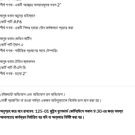
শীর্ষ গণনা- একটি অস্ত্রের অপরাধমূলক দখল 2˚
মানুষ বনাম আন্দ্রে হাইম্যান
কোর্ট পার্ট-AP6
শীর্ষ গণনা- একটি শিশুর দ্বারা যৌন কর্মক্ষমতা প্রচার করা
মানুষ বনাম কেভিন মার্টিন
কোর্ট পার্ট-ট্যাপ এ
শীর্ষ গণনা- শারীরিক প্রমাণের সাথে টেম্পারিং
মানুষ বনাম টেভিন জ্যাকসন
কোর্ট পার্ট-টিএপি ডি
শীর্ষ গণনা- হত্যা 2˚
ফৌজদারি অভিযোগ
এবং অভিযোগ হল অভিযোগ।
দোষী প্রমাণিত না হওয়া পর্যন্ত একজন অভিযুক্তকে নির্দোষ বলে মনে করা হয়।
অনুগ্রহ করে মনে রাখবেন: 125-01 কুইন্স বুলেভার্ড কোর্টহাউসে সকাল 9:30 এর জন্য সমস্ত
আদালতের কার্যক্রম নির্ধারিত হয় যদি না অন্যথায় নির্দিষ্ট করা হয়।