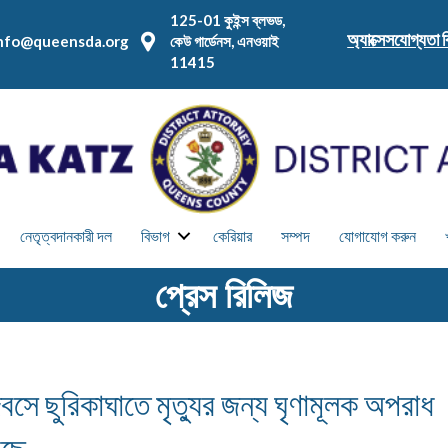
125-01 কুইন্স ব্লভড,
অ্যাক্সেসযোগ্যতা ব
nfo@queensda.org
কেউ গার্ডেনস, এনওয়াই
11415
নেতৃত্বদানকারী দল
বিভাগ
কেরিয়ার
সম্পদ
যোগাযোগ করুন
প্রেস রিলিজ
িবসে ছুরিকাঘাতে মৃত্যুর জন্য ঘৃণামূলক অপরাধ
েছে