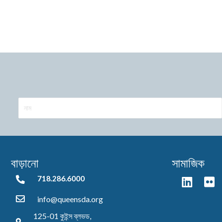
বাড়ানো
সামাজিক
718.286.6000
718.286.6000
info@queensda.org
125-01 কুইন্স ব্লভড,