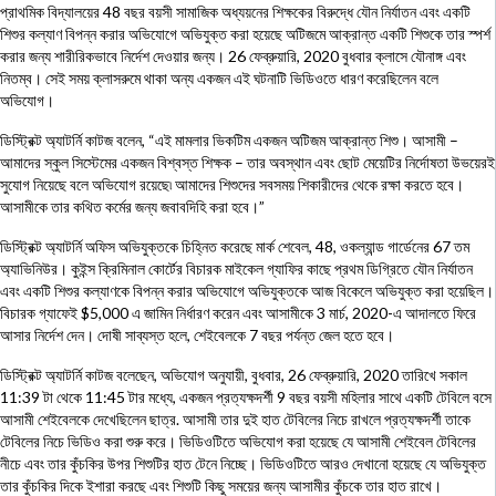
প্রাথমিক বিদ্যালয়ের 48 বছর বয়সী সামাজিক অধ্যয়নের শিক্ষকের বিরুদ্ধে যৌন নির্যাতন এবং একটি
শিশুর কল্যাণ বিপন্ন করার অভিযোগে অভিযুক্ত করা হয়েছে অটিজমে আক্রান্ত একটি শিশুকে তার স্পর্শ
করার জন্য শারীরিকভাবে নির্দেশ দেওয়ার জন্য। 26 ফেব্রুয়ারি, 2020 বুধবার ক্লাসে যৌনাঙ্গ এবং
নিতম্ব। সেই সময় ক্লাসরুমে থাকা অন্য একজন এই ঘটনাটি ভিডিওতে ধারণ করেছিলেন বলে
অভিযোগ।
ডিস্ট্রিক্ট অ্যাটর্নি কাটজ বলেন, “এই মামলার ভিকটিম একজন অটিজম আক্রান্ত শিশু। আসামী –
আমাদের স্কুল সিস্টেমের একজন বিশ্বস্ত শিক্ষক – তার অবস্থান এবং ছোট মেয়েটির নির্দোষতা উভয়েরই
সুযোগ নিয়েছে বলে অভিযোগ রয়েছে৷ আমাদের শিশুদের সবসময় শিকারীদের থেকে রক্ষা করতে হবে।
আসামীকে তার কথিত কর্মের জন্য জবাবদিহি করা হবে।”
ডিস্ট্রিক্ট অ্যাটর্নি অফিস অভিযুক্তকে চিহ্নিত করেছে মার্ক শেবেল, 48, ওকল্যান্ড গার্ডেনের 67 তম
অ্যাভিনিউর। কুইন্স ক্রিমিনাল কোর্টের বিচারক মাইকেল গ্যাফির কাছে প্রথম ডিগ্রিতে যৌন নির্যাতন
এবং একটি শিশুর কল্যাণকে বিপন্ন করার অভিযোগে অভিযুক্তকে আজ বিকেলে অভিযুক্ত করা হয়েছিল।
বিচারক গ্যাফেই $5,000 এ জামিন নির্ধারণ করেন এবং আসামীকে 3 মার্চ, 2020-এ আদালতে ফিরে
আসার নির্দেশ দেন। দোষী সাব্যস্ত হলে, শেইবেলকে 7 বছর পর্যন্ত জেল হতে হবে।
ডিস্ট্রিক্ট অ্যাটর্নি কাটজ বলেছেন, অভিযোগ অনুযায়ী, বুধবার, 26 ফেব্রুয়ারি, 2020 তারিখে সকাল
11:39 টা থেকে 11:45 টার মধ্যে, একজন প্রত্যক্ষদর্শী 9 বছর বয়সী মহিলার সাথে একটি টেবিলে বসে
আসামী শেইবেলকে দেখেছিলেন ছাত্র. আসামী তার দুই হাত টেবিলের নিচে রাখলে প্রত্যক্ষদর্শী তাকে
টেবিলের নিচে ভিডিও করা শুরু করে। ভিডিওটিতে অভিযোগ করা হয়েছে যে আসামী শেইবেল টেবিলের
নীচে এবং তার কুঁচকির উপর শিশুটির হাত টেনে নিচ্ছে। ভিডিওটিতে আরও দেখানো হয়েছে যে অভিযুক্ত
তার কুঁচকির দিকে ইশারা করছে এবং শিশুটি কিছু সময়ের জন্য আসামীর কুঁচকে তার হাত রাখে।