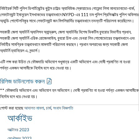
নিউইয়র্ক সিটি পুলিশ ডিপার্টমেন্টের কুইন্স চাইল্ড অ্যাবিউজ স্কোয়াডের গোয়েন্দা লিসা মালডোনাডো-বার্ক,
লেফটেন্যান্ট ইমানুয়েল ইসখাকভের তত্ত্বাবধানে NYPD-এর 111 তম পুলিশ প্রিসিনক্টের পুলিশ অফিসার
অ্যান্ডি পোস্টেলনিকুর সাথে লেফটেন্যান্ট জন মিগলিয়ার্দির তত্ত্বাবধানে তদন্তটি পরিচালনা করেছিলেন।
সহকারী জেলা অ্যাটর্নি অ্যালিসন অ্যান্ড্রুস, জেলা অ্যাটর্নির বিশেষ ভিকটিম ব্যুরোর বিভাগীয় প্রধান,
সহকারী জেলা অ্যাটর্নি এরিক রোজেনবাউম, ব্যুরো চিফ এবং ডেবরা লিন পোমোডোরের তত্ত্বাবধানে এবং
নির্বাহীর সামগ্রিক তত্ত্বাবধানে মামলাটি পরিচালনা করছেন। প্রধান অপরাধের জন্য সহকারী জেলা
অ্যাটর্নি ড্যানিয়েল এ. সন্ডার্স।
এটি লক্ষ করা উচিত যে ফৌজদারি অভিযোগ শুধুমাত্র একটি অভিযোগ এবং দোষী প্রমাণিত না হওয়া
পর্যন্ত একজন আসামীকে নির্দোষ বলে ধরে নেওয়া হয়।
রিলিজ ডাউনলোড করুন
** ফৌজদারি অভিযোগ এবং অভিযোগ হল অভিযোগ। দোষী প্রমাণিত না হওয়া পর্যন্ত একজন আসামীকে
নির্দোষ বলে ধরে নেওয়া হয়।
পোস্ট করা হয়েছে
আদালত মামলা
,
চার্জ
,
সংবাদ বিজ্ঞপতি
আর্কাইভ
অক্টোবর 2023
সেপ্টেম্বর 2023