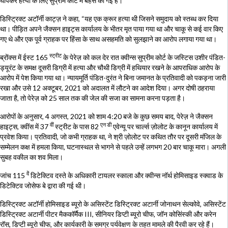
घोंपकर हत्या के लिए सुप्रीम कोर्ट में बहस की गई है।
डिस्ट्रिक्ट अटॉर्नी काट्ज़ ने कहा, “यह एक क्रूर हत्या थी जिसने समुदाय को स्तब्ध कर दिया
था। पीड़ित अपने जैक्सन हाइट्स कार्यालय के भीतर मृत पाया गया था और चाकू से कई वार किए
गए थे और एक पूर्व ग्राहक पर हिंसा के साथ असहमति को सुलझाने का आरोप लगाया गया था।
स्ट्रीट
ब्रोंक्स में ईस्ट 165
के पेरेज़ को कल देर रात क्वीन्स सुप्रीम कोर्ट के जस्टिस उशीर पंडित-
ड्यूरंट के समक्ष दूसरी डिग्री में हत्या और चौथी डिग्री में हथियार रखने के आपराधिक आरोप के
आरोप में पेश किया गया था। न्यायमूर्ति पंडित-दुरंत ने बिना जमानत के प्रतिवादी को पकड़ना जारी
रखा और उसे 12 अक्टूबर, 2021 को अदालत में लौटने का आदेश दिया। अगर दोषी ठहराया
जाता है, तो पेरेज़ को 25 साल तक की जेल की सजा का सामना करना पड़ता है।
आरोपों के अनुसार, 4 अगस्त, 2021 को शाम 4:20 बजे के कुछ समय बाद, पेरेज़ ने जैक्सन
वीं
एन डी
हाइट्स, क्वींस में 37
स्ट्रीट के पास 82
एवेन्यू पर चार्ल्स ज़ोलोट के कानून कार्यालय में
प्रवेश किया। प्रतिवादी, जो कभी ग्राहक था, ने श्री ज़ोलोट पर कथित तौर पर दूसरी मंजिल के
सम्मेलन कक्ष में हमला किया, घटनास्थल से भागने से पहले उन्हें लगभग 20 बार चाकू मारा। अगली
सुबह वकील का शव मिला।
वें
जांच 115
डिटेक्टिव दस्ते के अधिकारी टायलर स्काला और क्वीन्स नॉर्थ होमिसाइड स्क्वाड के
डिटेक्टिव जोसेफ बे द्वारा की गई थी।
डिस्ट्रिक्ट अटॉर्नी होमिसाइड ब्यूरो के असिस्टेंट डिस्ट्रिक्ट अटार्नी जोनाथन सेल्कोवे, असिस्टेंट
डिस्ट्रिक्ट अटार्नी पीटर मैककॉर्मैक III, सीनियर डिप्टी ब्यूरो चीफ, जॉन कोसिंस्की और करेन
रॉस, डिप्टी ब्यूरो चीफ, और कार्यकारी के समग्र पर्यवेक्षण के तहत मामले की पैरवी कर रहे हैं।