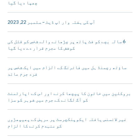
چھپا دیا گیا
آپ کی ہفتہ وار اپ ڈیٹ – ستمبر 22, 2023
6 سالہ بچے کو فٹ پاتھ پر چڑھانے والے شخص کو قتل کی
کوشش کا مجرم قرار دے دیا گیا
ساؤتھ رچمنڈ ہل میں فائرنگ کے الزام میں ایک شخص پر
فرد جرم عائد
بروکلین میں خاتون کا پیچھا کرنے اور اس کے اپارٹمنٹ
کو آگ لگانے کے جرم میں شوہر کو سزا
غیر لائسنس یافتہ ایکوپنکچرسٹ پر مریض کے پھیپھڑوں
کو منہدم کرنے کا الزام