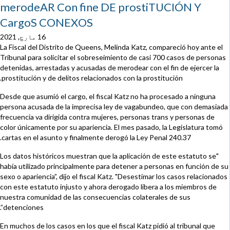
merodeAR Con fine DE prostiTUCIÓN Y
CargoS CONEXOS
16 مارچ, 2021
La Fiscal del Distrito de Queens, Melinda Katz, compareció hoy ante el
Tribunal para solicitar el sobreseimiento de casi 700 casos de personas
detenidas, arrestadas y acusadas de merodear con el fin de ejercer la
prostitución y de delitos relacionados con la prostitución.
Desde que asumió el cargo, el fiscal Katz no ha procesado a ninguna
persona acusada de la imprecisa ley de vagabundeo, que con demasiada
frecuencia va dirigida contra mujeres, personas trans y personas de
color únicamente por su apariencia. El mes pasado, la Legislatura tomó
cartas en el asunto y finalmente derogó la Ley Penal 240.37.
"Los datos históricos muestran que la aplicación de este estatuto se
había utilizado principalmente para detener a personas en función de su
sexo o apariencia”, dijo el fiscal Katz. "Desestimar los casos relacionados
con este estatuto injusto y ahora derogado libera a los miembros de
nuestra comunidad de las consecuencias colaterales de sus
detenciones”.
En muchos de los casos en los que el fiscal Katz pidió al tribunal que