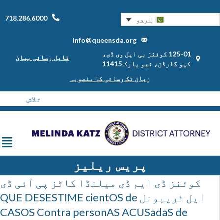
718.286.6000
اردو
info@queensda.org
125-01 کوئنز بی ایل وی ڈی،
قابل رسائی بیان
کیو گارڈن، نیو یارک 11415
زبان تک رسائی کا منصوبہ
پریس ریلیز
کوئنز ڈی ایم ڈی میلنڈا کاٹز پی آئی ڈی
ایل ٹریبونل QUE DESESTIME cientOS de
CASOS Contra personAS ACUSadaS de