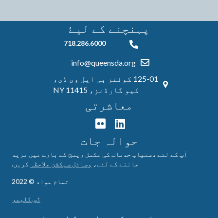
پہنچنے کے ليۓ
718.286.6000
718.286.6000
info@queensda.org
125-01 کوئنز بی ایل وی ڈی،
کیو گارڈنز، NY 11415
معاشرتی
حوالہ جات
آپ کے لئے دستیاب خدمات کی مکمل رینج کے بارے میں مزید
جاننے کے لئے،
وسائل سیکشن ملاحظہ
کریں.
تمام مواد © 2022
ڈس کلیمر