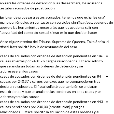
anulara las órdenes de detención y las desestimara, los acusados
estaban acusados de prostitución.
"En lugar de procesar a estos acusados, tenemos que echarles una
mano poniéndolos en contacto con servicios significativos, opciones de
apoyo y las herramientas necesarias que les ayuden a salir con
seguridad del comercio sexual si eso es lo que deciden hacer.”
Ante el juez interino del Tribunal Supremo de Queens, Toko Serita, el
fiscal Katz solicitó hoy la desestimación del caso:
146 casos de acusados con órdenes de detención pendientes en
causas abiertas por 240,37 y cargos relacionados. El fiscal solicitó
que se anularan todas las órdenes de detención y se
sobreseyeran los casos.
84 casos de acusados con órdenes de detención pendientes en
causas por 240,37 y cargos conexos que no comparecieron tras
declararse culpables. El fiscal solicitó que también se anularan
esas órdenes y que se anularan las condenas en esos casos y se
sobreseyeran las causas.
443 casos de acusados con órdenes de detención pendientes en
causas pendientes por 230,00 (prostitución) y cargos
relacionados. El fiscal solicitó la anulación de estas órdenes y el