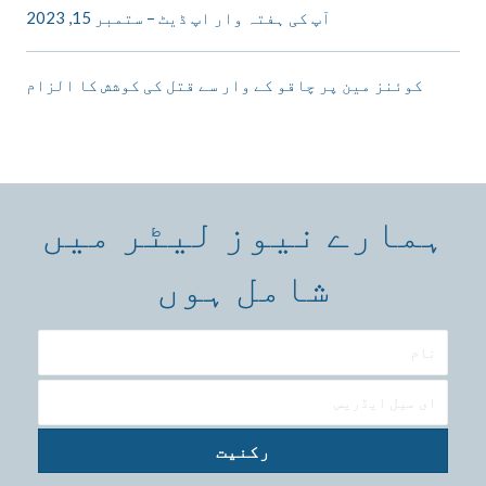
آپ کی ہفتہ وار اپ ڈیٹ – ستمبر 15, 2023
کوئنز مین پر چاقو کے وار سے قتل کی کوشش کا الزام
ہمارے نیوز لیٹر میں
شامل ہوں
رکنیت