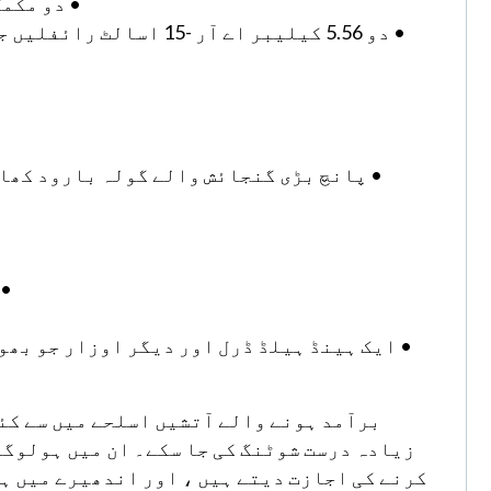
• دو مکمل طور پر جمع 
• دو 5.56 کیلیبر اے آر -15 اسالٹ رائفلیں جن میں الگ ہونے والے میگزین اور تھریڈ بیرل شامل ہیں۔
• .50 کیلیبر اور 7.62 کیلیبر گولہ
• ایک ہینڈ ہیلڈ ڈرل اور دیگر اوزار جو بھو
برآمد ہونے والے آتشیں اسلحے میں سے کئ
زیادہ درست شوٹنگ کی جا سکے۔ ان میں ہولوگر
کرنے کی اجازت دیتے ہیں ، اور اندھیرے میں ہ