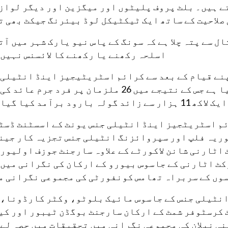
تے ہیں۔ بلٹ پروف پلیٹوں اور میگزین اور دیگر لواز
صلاحیت کے ساتھ ایک ٹیکٹیکل لوڈ بیئرنگ جیکٹ بھی ت
ل سے پتہ چلا ہے کہ سونگ کے پاس نیو یارک شہر میں آ
اسلحہ رکھنے یا رکھنے کا لائسنس نہیں 
اٹز کی جانب سے 18 ماہ قبل اپنے قیام کے بعد سے کرائم اسٹریٹیجیز اینڈ انٹیل
یونٹ نے 23 گھوسٹ گن انویسٹی گیشنز کا آغاز کیا ہے جس کے نتیجے میں 26 ملزمان پر فرد جرم
ئم اسٹریٹجیز اینڈ انٹیلی جنس یونٹ کے اسسٹنٹ ڈسٹ
ریہ فلپ اور سپروائزنگ انٹیلی جنس تجزیہ کار جین
اٹارنی شانن لاکورٹے کے علاوہ سارجنٹ جوزف اولیور 
ٹ اٹارنی کے جاسوس بیورو کے ارکان کی نگرانی میں 
وں کے سربراہ تھامس کونفورٹی کی مجموعی نگرانی م
 انٹیلی جنس کے جاسوس مائیک بلوٹو، وکٹر کارڈونا، 
 کرسٹوفر شمٹ کے ارکان سارجنٹ بوگڈن ٹیبور اور کی
ی نیلان کی مجموعی نگرانی میں تحقیقات میں حصہ لے 