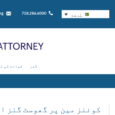
rg
718.286.6000
اردو
گھر
قیادت کی ٹ
کوئنز مین پر گھوسٹ گنز ا