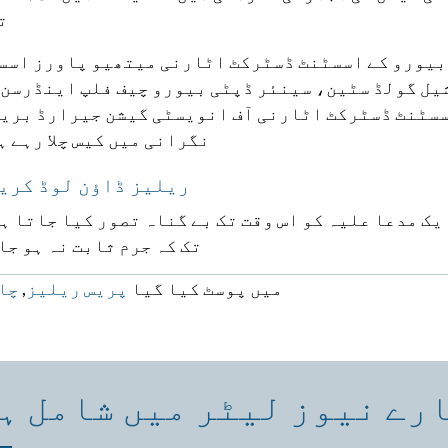
ت
بیورو کے اسسٹنٹ ڈسٹرکٹ اٹارنی میتھیو پاورز اسس
ل گولڈ سٹین، سینئر ڈپٹی بیورو چیف فلپ اینڈرسن 
سٹنٹ ڈسٹرکٹ اٹارنی آف انویسٹی گیشن جیرارڈ بریو
نگرانی میں کیس چلا رہے ہ
ریلیز ڈاؤن لوڈ کری
یک مدعا علیہ کو اس وقت تک بے گناہ تصور کیا جاتا ہے
تک کہ جرم ثابت نہ ہو جا
میں پوسٹ کیا گیا
پریس ریلیز
,
چا
رے نیوز لیٹر میں شامل ہ