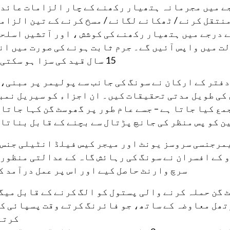
ے میں مجرمانہ ہتھیار رکھنے کے چار الزامات عائد 
نتقل کرنے / ٹھکانے لگانے / مسخ کرنے کے تین الزاما
 درجے میں ہتھیار رکھنے کی کوشش ، اور آتشیں اسلحے
ت میں واپس آئیں گے۔ جرم ثابت ہونے کی صورت میں ان
15 سال قید کی سزا ہو سکتی ہے۔
فتر کے ارکان نے سونگ کی جانب سے پولیمر پر مبنی، 
کی طویل مدتی تحقیقات کیں۔ ان اجزاء کو سیریل نمب
ع کیا جاتا ہے – جسے عام طور پر گھوسٹ گن کہا جاتا ہ
ن کو پس منظر کی جانچ پڑتال سے بچنے کے قابل بناتا 
مرجنسی سروسز یونٹ اور میجر کیس فیلڈ انٹیلی جنس 
کے افسران نے سونگ کی رہائش گاہ کے عدالتی منظور 
سرچ وارنٹ حاصل کیے اور اس پر عمل درآمد ک
 خودکار گھوسٹ گن حملہ کرنے والی پستول کو الگ کرنے کے قابل می
وتھل معاوضہ کے ساتھ، جو فائرنگ کرتے وقت پسپائی کو
کرتا 