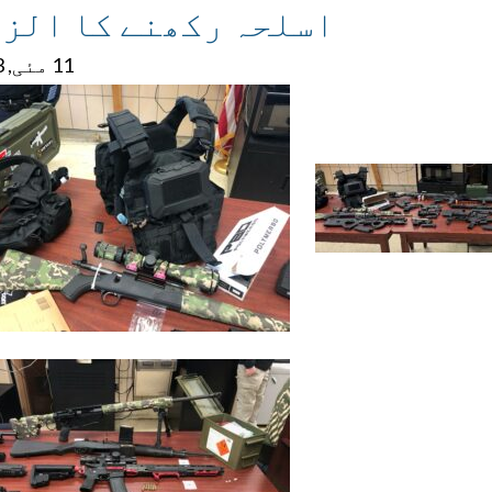
اسلحہ رکھنے کا الز
11 مئی, 2023