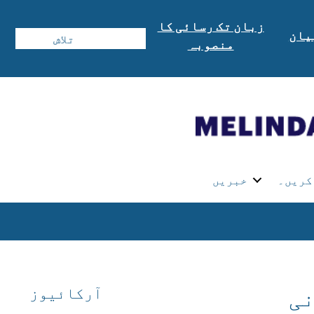
زبان تک رسائی کا
یان
منصوبہ
کریں۔
خبریں
آرکائیوز
نی