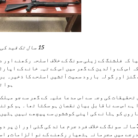
15 سال تک قید کی سزا
ا کہ فلشنگ کے زیلی سونگ کے خلاف اسلحہ رکھنے اور د
ہ اس کے والدین کے گھر میں اس کے تہہ خانے کے اپارٹ
 گنز اور گولہ بارود سمیت آتشیں اسلحے کا ذخیرہ بر
ہوا ت
تحقیقات کی وجہ سے اس مدعا علیہ کے گھر سے جو مہلک 
ہے اس سے ناقابل بیان نقصان ہو سکتا تھا۔ ہم کوئنز
روں کو ہٹانے کی اپنی کوششوں سے پیچھے نہیں ہٹیں 
فلشنگ کے لابرنم ایونیو سے تعلق رکھنے والے 30 سالہ سونگ کے خلاف فرد جرم عائد کی گئی اور ان پ
درجے میں مجرمانہ ہتھیار رکھنے کے نو الزامات، اس