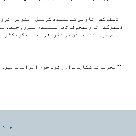
ڈسٹرکٹ اٹارنی کے متشدد کرمنل انٹرپرائزز 
ڈسٹرکٹ اٹارنیجوناتھن سینیٹ، بیورو چیف، مشی
بیری فرینکنسٹائن کی نگرانی میں ایگزیکٹو اس
** مجرمانہ شکایات اور فرد جرم الزامات ہیں. ا
ہما