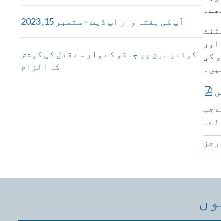
ھے۔
آپ کی ہفتہ وار اپ ڈیٹ – ستمبر 15, 2023
ٹنٹ
اور
کوئنز مین پر چاقو کے وار سے قتل کی کوشش
 کی
کا الزام
یں۔
ں
 جب
ئے۔
رجز
وں