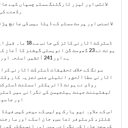
لائٹس اور لیزر ٹارگٹنگ سسٹم چسپاں کیے جا
رکھنے کی 
لائسنس اور پرمٹ سسٹم کے ڈیٹا بیس کی جانچ پڑتا
ڈسٹرکٹ اٹارنی ک
ہے اور 241 آتشیں اسلحہ اور ایک لاکھ 11 ہزار سے زائد گولہ بارود برآمد کیا گیا ہے۔
سونگ کے خلاف تحقیقات ڈسٹرکٹ اٹارنی کرا
اٹارنی عطاالحق، انٹیلی جنس تجزیہ کار وکٹو
روڈی نے یونٹ ڈائریکٹر اسسٹنٹ ڈسٹرکٹ 
لیفٹیننٹ جینٹ ہیلجیسن کی نگرانی میں ڈسٹرک
اور جاسوس
اس کے علاوہ نیو یارک پولیس کے میجر کیس فیلڈ
شلٹز، کرسٹوفر تھامس، جان اسکے اور سارجنٹ
کرسچن جارا کی نگرانی میں اور انسپکٹر کورٹن