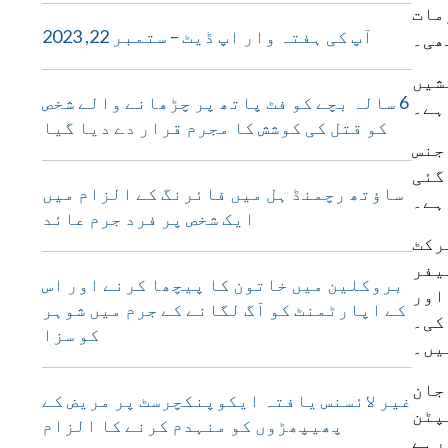
مات
آپ کی ہفتہ وار اپ ڈیٹ – ستمبر 22, 2023
ھی۔
تشیں
6 سالہ بچے کو فٹ پاتھ پر چڑھانے والے شخص
ہے۔
کو قتل کی کوشش کا مجرم قرار دے دیا گیا
ی جنس
 عائد کی گئی
ساؤتھ رچمنڈ ہل میں فائرنگ کے الزام میں
ایک شخص پر فرد جرم عائد
رکٹ
یفر
بروکلین میں خاتون کا پیچھا کرنے اور اس
اور
کے اپارٹمنٹ کو آگ لگانے کے جرم میں شوہر
کی۔
کو سزا
یں۔
جان
غیر لائسنس یافتہ ایکوپنکچرسٹ پر مریض کے
پٹن
پھیپھڑوں کو منہدم کرنے کا الزام
رہے