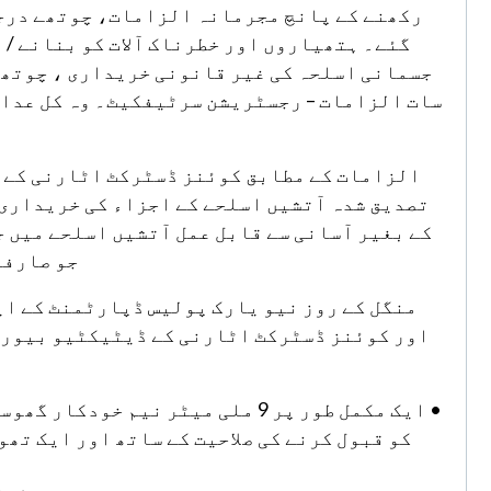
رکھنے کے پانچ مجرمانہ الزامات، چوتھے درج
گئے۔ ہتھیاروں اور خطرناک آلات کو بنانے / م
جسمانی اسلحہ کی غیر قانونی خریداری ، چوتھے
سات الزامات – رجسٹریشن سرٹیفکیٹ۔ وہ کل عدال
الزامات کے مطابق کوئنز ڈسٹرکٹ اٹارنی کے د
تصدیق شدہ آتشیں اسلحے کے اجزاء کی خریداری 
کے بغیر آسانی سے قابل عمل آتشیں اسلحے میں جم
جو صارفی
منگل کے روز نیو یارک پولیس ڈپارٹمنٹ کے ای
اور کوئنز ڈسٹرکٹ اٹارنی کے ڈیٹیکٹیو بیورو 
• ایک مکمل طور پر 9 ملی میٹر نیم
کو قبول کرنے کی صلاحیت کے ساتھ اور ایک تھ