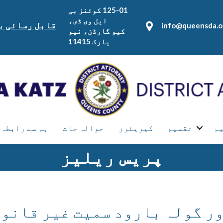
125-01 کوئنز بی
ایل وی ڈی،
قابل رسائی ب
info@queensda.o
کیو گارڈن، نیو
یارک 11415
یم
تقسیم
کیریئرز
حوالہ جات
ہم سے رابطہ 
پریس ریلیز
ور گولہ بارود سمیت غیر قانو