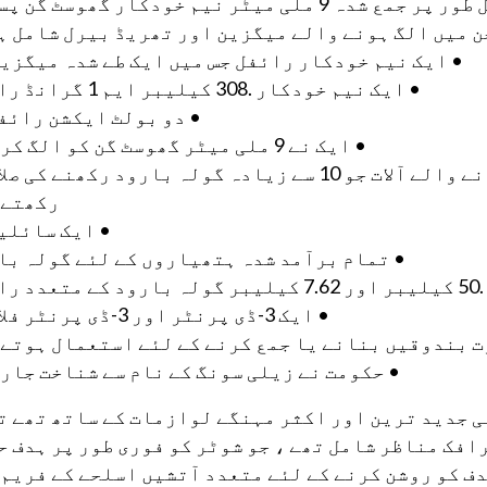
شدہ 9 ملی میٹر نیم خودکار گھوسٹ گن پستول
• ایک نیم خودکار رائفل جس میں ایک طے شدہ میگزین
• ایک نیم خودکار .308 کیلیبر ایم 1 گرانڈ رائفل
• دو بولٹ ایکشن رائف
• ایک نے 9 ملی میٹر گھوسٹ گن کو الگ کر دیا
• پانچ بڑی گنجائش والے گولہ بارود کھانے والے آلات جو 10 سے زیادہ گولہ بارود رکھنے 
رکھتے 
• ایک سائلی
• تمام برآمد شدہ ہتھیاروں کے لئے گولہ با
 بارود کے متعدد راؤنڈ
• ایک 3-ڈی پرنٹر اور 3-ڈی پرنٹر فلامنٹ
ت بندوقیں بنانے یا جمع کرنے کے لئے استعمال ہوتے 
• حکومت نے زیلی سونگ کے نام سے شناخت جاری
ی جدید ترین اور اکثر مہنگے لوازمات کے ساتھ تھے ت
افک مناظر شامل تھے ، جو شوٹر کو فوری طور پر ہدف ح
دف کو روشن کرنے کے لئے متعدد آتشیں اسلحے کے فریم 