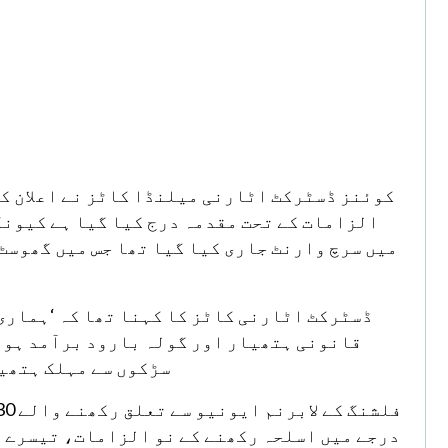
کوئنز ڈسٹرکٹ اٹارنی میلنڈا کاٹز نے اعلان کی
الزامات کے تحت مقدمہ درج کیا گیا ہے کیونک
میں سرچ وارنٹ جاری کیا گیا تھا جس میں گھوسٹ
ڈسٹرکٹ اٹارنی کاٹز کا کہنا تھا کہ ‘ہماری 
قانونی ہتھیار اور گولہ بارود برآمد ہوا 
سڑکوں سے مہلک ہتھیا
درجے میں اسلحہ رکھنے کے نو الزامات، تیسرے 