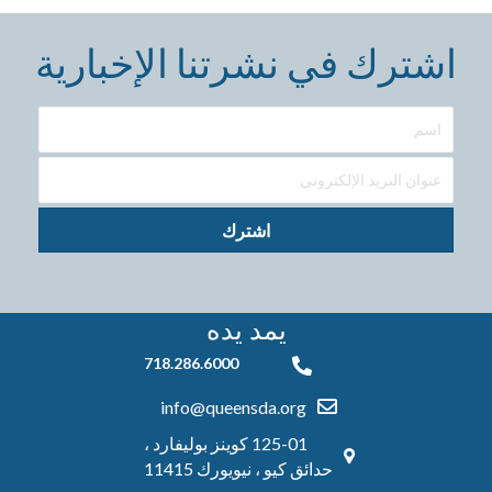
اشترك في نشرتنا الإخبارية
اشترك
يمد يده
718.286.6000
718.286.6000
info@queensda.org
125-01 كوينز بوليفارد ،
حدائق كيو ، نيويورك 11415