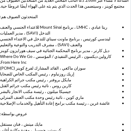
الساعة 5 مساءً عبر Zoom. دعا النائب المحلي العديد من المتحدثين الضيوف من
مجتمع كوينز ، وسيتضمن هذا الحدث الذي يتم بثه على الهواء أيضًا عروضًا حية.
المتحدثون الضيوف هم:
ريتا عبادي ، LMHC ، برنامج Mount Sinai للاعتداء الجنسي والعنف
التدخل (SAVI) ، مدير العمليات
ليندسي كورتيس ، برنامج ماونت سيناي للتدخل في الاعتداء الجنسي
والعنف (SAVI) ، مشرف التدريب والتوعية والتعليم
ديل كارتر ، مدير برنامج المحكمة الجنائية في سيف هورايزون كوينز
كارولين ديكسون ، الرئيس التنفيذي / المؤسس ، Where Do We Go
From Here Inc.
سوزان ماكغي ، القائد المشارك لفرع كوينز (POMC)
إريك روزنباوم ، رئيس المكتب الخاص للضحايا
مايكل بروفنر ، رئيس مكتب جرائم الكراهية
كارين روس ، نائبة رئيس مكتب جرائم القتل
جيسيكا ميلتون ، رئيسة مكتب الاتجار بالبشر
ماري كوين ، نائبة رئيس وحدة مكتب العنف المنزلي
عائشة غرين ، رئيسة مكتب برامج إعادة التأهيل والخدمات الإصلاحية
عروض بواسطة:
مايك ميتش ، فنان مستقل
كريستين جوسيل ، مغنية وكاتبة أغاني