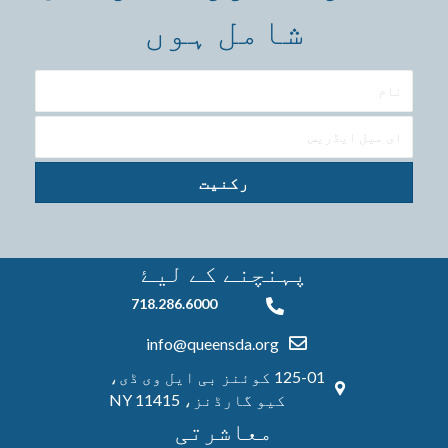
شامل ہوں
رکنیت
پہنچنے کے ليۓ
718.286.6000
718.286.6000
info@queensda.org
125-01 کوئنز بی ایل وی ڈی،
کیو گارڈنز، NY 11415
معاشرتی