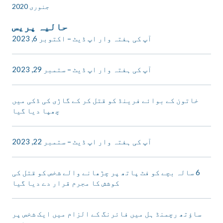
جنوری 2020
حالیہ پریس
آپ کی ہفتہ وار اپ ڈیٹ – اکتوبر 6, 2023
آپ کی ہفتہ وار اپ ڈیٹ – ستمبر 29, 2023
خاتون کے بوائے فرینڈ کو قتل کر کے گاڑی کی ڈکی میں
چھپا دیا گیا
آپ کی ہفتہ وار اپ ڈیٹ – ستمبر 22, 2023
6 سالہ بچے کو فٹ پاتھ پر چڑھانے والے شخص کو قتل کی
کوشش کا مجرم قرار دے دیا گیا
ساؤتھ رچمنڈ ہل میں فائرنگ کے الزام میں ایک شخص پر