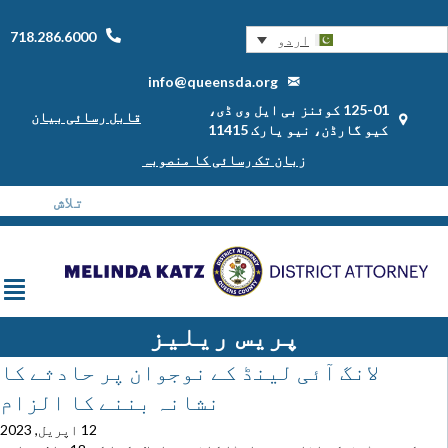
718.286.6000
اردو
info@queensda.org
125-01 کوئنز بی ایل وی ڈی،
قابل رسائی بیان
کیو گارڈن، نیو یارک 11415
زبان تک رسائی کا منصوبہ
پریس ریلیز
لانگ آئی لینڈ کے نوجوان پر حادثے کا
نشانہ بننے کا الزام
12 اپریل, 2023