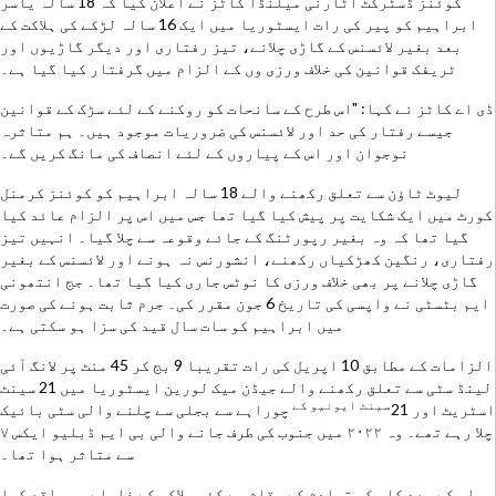
کوئنز ڈسٹرکٹ اٹارنی میلنڈا کاٹز نے اعلان کیا کہ 18 سالہ یاسر
ابراہیم کو پیر کی رات ایسٹوریا میں ایک 16 سالہ لڑکے کی ہلاکت کے
بعد بغیر لائسنس کے گاڑی چلانے، تیز رفتاری اور دیگر گاڑیوں اور
ٹریفک قوانین کی خلاف ورزی وں کے الزام میں گرفتار کیا گیا ہے۔
ڈی اے کاٹز نے کہا: "اس طرح کے سانحات کو روکنے کے لئے سڑک کے قوانین
جیسے رفتار کی حد اور لائسنس کی ضروریات موجود ہیں۔ ہم متاثرہ
نوجوان اور اس کے پیاروں کے لئے انصاف کی مانگ کریں گے۔
لیوٹ ٹاؤن سے تعلق رکھنے والے 18 سالہ ابراہیم کو کوئنز کرمنل
کورٹ میں ایک شکایت پر پیش کیا گیا تھا جس میں اس پر الزام عائد کیا
گیا تھا کہ وہ بغیر رپورٹنگ کے جائے وقوعہ سے چلا گیا۔ انہیں تیز
رفتاری، رنگین کھڑکیاں رکھنے، انشورنس نہ ہونے اور لائسنس کے بغیر
گاڑی چلانے پر بھی خلاف ورزی کا نوٹس جاری کیا گیا تھا۔ جج انتھونی
ایم بٹسٹی نے واپسی کی تاریخ 6 جون مقرر کی۔ جرم ثابت ہونے کی صورت
میں ابراہیم کو سات سال قید کی سزا ہو سکتی ہے۔
الزامات کے مطابق 10 اپریل کی رات تقریبا 9 بج کر 45 منٹ پر لانگ آئی
لینڈ سٹی سے تعلق رکھنے والے جیڈن میک لورین ایسٹوریا میں 21 سینٹ
سینٹ
ایونیو کے
اسٹریٹ اور 21
چوراہے سے بجلی سے چلنے والی سٹی بائیک
چلا رہے تھے۔ وہ ٢٠٢٢ میں جنوب کی طرف جانے والی بی ایم ڈبلیو ایکس ٧
سے متاثر ہوا تھا۔
اس کے بعد کار کو تصادم کے مقام سے کئی بلاکس کے فاصلے پر واقع کیا