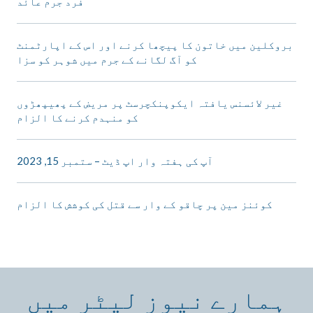
فرد جرم عائد
بروکلین میں خاتون کا پیچھا کرنے اور اس کے اپارٹمنٹ
کو آگ لگانے کے جرم میں شوہر کو سزا
غیر لائسنس یافتہ ایکوپنکچرسٹ پر مریض کے پھیپھڑوں
کو منہدم کرنے کا الزام
آپ کی ہفتہ وار اپ ڈیٹ – ستمبر 15, 2023
کوئنز مین پر چاقو کے وار سے قتل کی کوشش کا الزام
ہمارے نیوز لیٹر میں