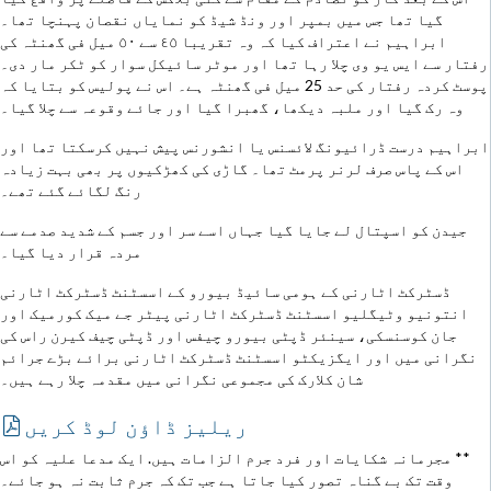
گیا تھا جس میں بمپر اور ونڈ شیڈ کو نمایاں نقصان پہنچا تھا۔
ابراہیم نے اعتراف کیا کہ وہ تقریبا ٤٥ سے ٥٠ میل فی گھنٹہ کی
رفتار سے ایس یو وی چلا رہا تھا اور موٹر سائیکل سوار کو ٹکر مار دی۔
پوسٹ کردہ رفتار کی حد 25 میل فی گھنٹہ ہے۔ اس نے پولیس کو بتایا کہ
وہ رک گیا اور ملبہ دیکھا، گھبرا گیا اور جائے وقوعہ سے چلا گیا۔
ابراہیم درست ڈرائیونگ لائسنس یا انشورنس پیش نہیں کرسکتا تھا اور
اس کے پاس صرف لرنر پرمٹ تھا۔ گاڑی کی کھڑکیوں پر بھی بہت زیادہ
رنگ لگائے گئے تھے۔
جیدن کو اسپتال لے جایا گیا جہاں اسے سر اور جسم کے شدید صدمے سے
مردہ قرار دیا گیا۔
ڈسٹرکٹ اٹارنی کے ہومی سائیڈ بیورو کے اسسٹنٹ ڈسٹرکٹ اٹارنی
انتونیو وٹیگلیو اسسٹنٹ ڈسٹرکٹ اٹارنی پیٹر جے میک کورمیک اور
جان کوسنسکی، سینئر ڈپٹی بیورو چیفس اور ڈپٹی چیف کیرن راس کی
نگرانی میں اور ایگزیکٹو اسسٹنٹ ڈسٹرکٹ اٹارنی برائے بڑے جرائم
شان کلارک کی مجموعی نگرانی میں مقدمہ چلا رہے ہیں۔
ریلیز ڈاؤن لوڈ کریں
** مجرمانہ شکایات اور فرد جرم الزامات ہیں. ایک مدعا علیہ کو اس
وقت تک بے گناہ تصور کیا جاتا ہے جب تک کہ جرم ثابت نہ ہو جائے۔