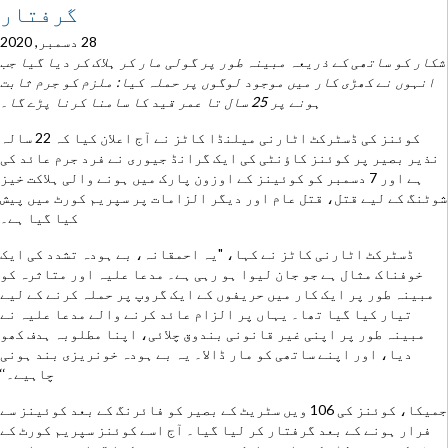
گرفتار
28 دسمبر, 2020
شکار کو ساتھی کے ذریعہ مبینہ طور پر گولی مار کر ہلاک کر دیا گیا جب
انہوں نے کھڑی کار میں موجود لوگوں پر حملہ کیا: ملزم کو جرم ثابت
ہونے پر 25 سال تا عمر قید کا سامنا کرنا پڑے گا۔
کوئنز کی ڈسٹرکٹ اٹارنی میلنڈا کاٹز نے آج اعلان کیا کہ 22 سالہ
نذیر بصیر پر کوئنز کاؤنٹی کی ایک گرانڈ جیوری نے فرد جرم عائد کی
ہے اور 7 دسمبر کو کوئینز کے اوزون پارک میں ہونے والی ہلاکت خیز
شوٹنگ کے لیے قتل، قتل عام اور دیگر الزامات پر سپریم کورٹ میں پیش
کیا گیا ہے۔
ڈسٹرکٹ اٹارنی کاٹز نے کہا، "یہ احمقانہ، بے ہودہ تشدد کی ایک
خوفناک مثال ہے جو جان لیوا ہو رہی ہے۔ مدعا علیہ اور متاثرہ کو
مبینہ طور پر ایک کار میں حریفوں کے ایک گروپ پر حملہ کرنے کے لیے
تیار کیا گیا تھا۔ یہاں پر الزام عائد کرنے والے مدعا علیہ نے
مبینہ طور پر اپنی غیر قانونی بندوق چلائی، اپنا مطلوبہ ہدف کھو
دیا، اور اپنے ساتھی کو مار ڈالا۔ یہ بے ہودہ خونریزی بند ہونی
چاہیے۔‘‘
جمیکا، کوئنز کی 106 ویں سٹریٹ کے بصیر کو فائرنگ کے بعد کوئینز سے
فرار ہونے کے بعد گرفتار کر لیا گیا۔ آج اسے کوئنز سپریم کورٹ کے