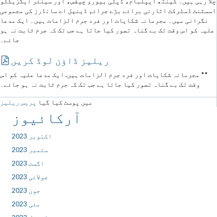
چلا رہی ہیں۔ کینتھ ایپلبام، ڈپٹی بیورو چیفس، اور سینئر ایگزیکٹو
اسسٹنٹ ڈسٹرکٹ اٹارنی برائے بڑے جرائم ڈینیل اے سانڈرز کی مجموعی
نگرانی میں۔ مجرمانہ شکایات اور فرد جرم الزامات ہیں۔ ایک مدعا
علیہ کو اس وقت تک بے گناہ تصور کیا جاتا ہے جب تک کہ جرم ثابت نہ ہو
جائے۔
ریلیز ڈاؤن لوڈ کریں
** مجرمانہ شکایات اور فرد جرم الزامات ہیں. ایک مدعا علیہ کو اس
وقت تک بے گناہ تصور کیا جاتا ہے جب تک کہ جرم ثابت نہ ہو جائے۔
میں پوسٹ کیا گیا
پریس ریلیز
آرکائیوز
اکتوبر 2023
ستمبر 2023
اگست 2023
جولائی 2023
جون 2023
مئی 2023