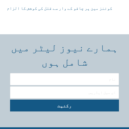
کوئنز مین پر چاقو کے وار سے قتل کی کوشش کا الزام
ہمارے نیوز لیٹر میں
شامل ہوں
رکنیت