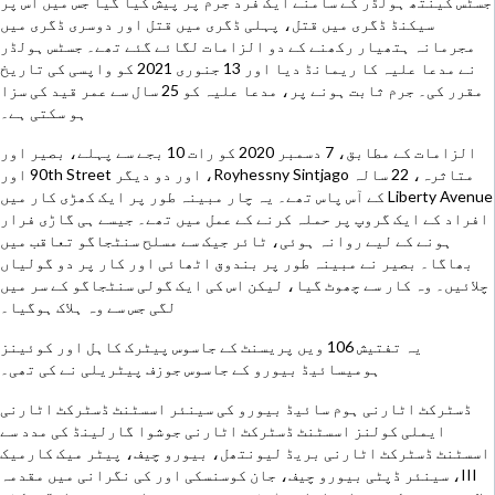
جسٹس کینتھ ہولڈر کے سامنے ایک فرد جرم پر پیش کیا گیا جس میں اس پر
سیکنڈ ڈگری میں قتل، پہلی ڈگری میں قتل اور دوسری ڈگری میں
مجرمانہ ہتھیار رکھنے کے دو الزامات لگائے گئے تھے۔ جسٹس ہولڈر
نے مدعا علیہ کا ریمانڈ دیا اور 13 جنوری 2021 کو واپسی کی تاریخ
مقرر کی۔ جرم ثابت ہونے پر، مدعا علیہ کو 25 سال سے عمر قید کی سزا
ہو سکتی ہے۔
الزامات کے مطابق، 7 دسمبر 2020 کو رات 10 بجے سے پہلے، بصیر اور
متاثرہ، 22 سالہ Royhessny Sintjago، اور دو دیگر 90th Street اور
Liberty Avenue کے آس پاس تھے۔ یہ چار مبینہ طور پر ایک کھڑی کار میں
افراد کے ایک گروپ پر حملہ کرنے کے عمل میں تھے۔ جیسے ہی گاڑی فرار
ہونے کے لیے روانہ ہوئی، ٹائر جیک سے مسلح سنٹجاگو تعاقب میں
بھاگا۔ بصیر نے مبینہ طور پر بندوق اٹھائی اور کار پر دو گولیاں
چلائیں۔ وہ کار سے چھوٹ گیا، لیکن اس کی ایک گولی سنٹجاگو کے سر میں
لگی جس سے وہ ہلاک ہوگیا۔
یہ تفتیش 106 ویں پریسنٹ کے جاسوس پیٹرک کاہل اور کوئینز
ہومیسائیڈ بیورو کے جاسوس جوزف پیٹریلی نے کی تھی۔
ڈسٹرکٹ اٹارنی ہوم سائیڈ بیورو کی سینئر اسسٹنٹ ڈسٹرکٹ اٹارنی
ایملی کولنز اسسٹنٹ ڈسٹرکٹ اٹارنی جوشوا گارلینڈ کی مدد سے
اسسٹنٹ ڈسٹرکٹ اٹارنی بریڈ لیونتھل، بیورو چیف، پیٹر میک کارمیک
III، سینئر ڈپٹی بیورو چیف، جان کوسنسکی اور کی نگرانی میں مقدمہ