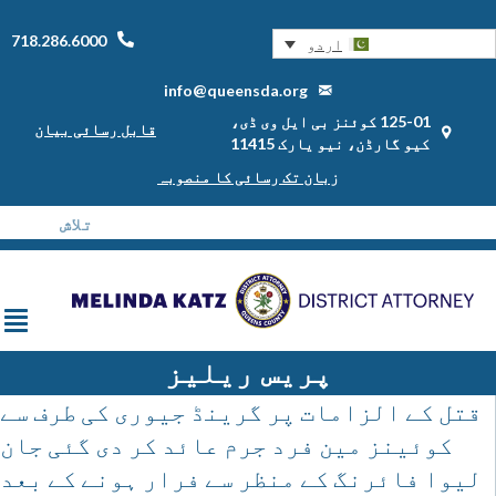
718.286.6000
اردو
info@queensda.org
125-01 کوئنز بی ایل وی ڈی،
قابل رسائی بیان
کیو گارڈن، نیو یارک 11415
زبان تک رسائی کا منصوبہ
پریس ریلیز
قتل کے الزامات پر گرینڈ جیوری کی طرف سے
کوئینز مین فرد جرم عائد کر دی گئی جان
لیوا فائرنگ کے منظر سے فرار ہونے کے بعد