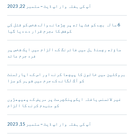
آپ کی ہفتہ وار اپ ڈیٹ – ستمبر 22, 2023
6 سالہ بچے کو فٹ پاتھ پر چڑھانے والے شخص کو قتل کی
کوشش کا مجرم قرار دے دیا گیا
ساؤتھ رچمنڈ ہل میں فائرنگ کے الزام میں ایک شخص پر
فرد جرم عائد
بروکلین میں خاتون کا پیچھا کرنے اور اس کے اپارٹمنٹ
کو آگ لگانے کے جرم میں شوہر کو سزا
غیر لائسنس یافتہ ایکوپنکچرسٹ پر مریض کے پھیپھڑوں
کو منہدم کرنے کا الزام
آپ کی ہفتہ وار اپ ڈیٹ – ستمبر 15, 2023