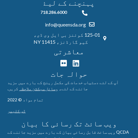
پہنچنے کے ليۓ
718.286.6000
718.286.6000
info@queensda.org
125-01 کوئنز بی ایل وی ڈی،
کیو گارڈنز، NY 11415
معاشرتی
حوالہ جات
آپ کے لئے دستیاب خدمات کی مکمل رینج کے بارے میں مزید
جاننے کے لئے،
وسائل سیکشن ملاحظہ
کریں.
تمام مواد © 2022
ڈس کلیمر
ویب سائٹ تک رسائی کا بیان
QCDA ویب سائٹ قابل رسائی بیان کے بارے میں مزید جاننے کے