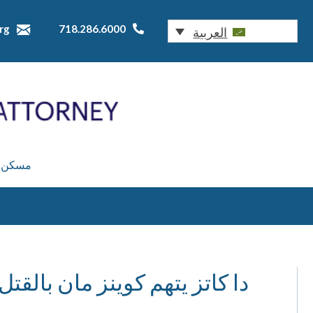
rg
718.286.6000
العربية
مسكن
دا كاتز يتهم كوينز مان بالقت