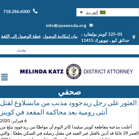
718.286.6000
العربية
info@queensda.org
125-01 كوينز بوليفارد ،
بيان إمكانية الوصول
خطة الوصول إلى اللغة
حدائق كيو ، نيويورك 11415
صحفي
العثور على رجل ريدجوود مذنب من مانسلاوغ لقتل
أنثى رومية بعد محاكمة المقعد في كوينز
6 فبراير، 2020
أعلنت مدعية مقاطعة كوينز ميليندا كاتز اليوم أن مواطنًا من ريدجوود يبلغ من
العمر 29 عامًا قد أدين بالقتل غير العمد في مقتل زميلته في السكن بطعنًا ، والتي