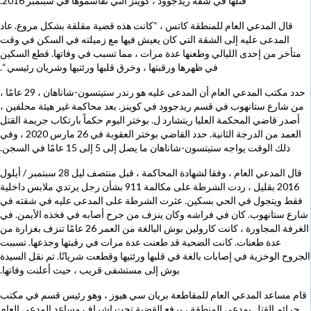
قتلها في شقة ريدجوود ، كوينز التي تقاسموها في سبتمبر 2016.
قال المدعي العام للمنطقة كاتس ، “كانت هذه قضية مقلقة بشكل مروع. عاد
المدعى عليه إلى الشقة التي كان يعيش فيها مع زميلته في السكن في وقت
متأخر من إحدى الليالي وطعنها عدة مرات ، مما تسبب في وفاتها. قطع السكين
في ظهرها ورقبتها ، وخرق قلبها ورئتيها وشريان رئيسي “.
حدد مكتب المدعي العام أن المدعى عليه هو رندر ستيتسون-شاناهان ، 29 عامًا ،
من شارع ستانهوب في قسم ريدجوود في كوينز. بعد محاكمة غير هيئة محلفين ،
أصدر قاضي المحكمة العليا ريتشارد ل. بوختر اليوم حكماً بارتكاب جريمة القتل
العمد من الدرجة الثانية. حدد القاضي بوختر العقوبة في 26 مارس 2020 ، وفي
ذلك الوقت يواجه ستيتسون-شاناهان ما يصل إلى 5 إلى 15 عامًا في السجن.
قال المدعي العام ، وفقا لشهادة المحاكمة ، قبل منتصف ليل 28 سبتمبر / أيلول
2016 بقليل ، ردت الشرطة على مكالمة 911 بشأن رجل يرتدي ملابس داخلية
فقط ويتجول في الحي بسكين. عثرت الشرطة على المدعى عليه في شقته في
شارع ستانهوب. كان في فراشه وكان ينزف من جرح أصابه في فخذه الأيمن. في
الغرفة المجاورة ، كانت كارولين بوش البالغة من العمر 26 عامًا تنزف بغزارة من
عدة طعنات. كانت الضحية قد طعنت عدة مرات في رقبتها وجذعها. تسببت
الجروح الوخزية في إصابات بالغة في قلبها ورئتيها وقطعت شريانًا. تم نقل السيدة
بوش إلى مستشفى قريب ، حيث أعلنت وفاتها.
قام مساعد المدعي العام للمقاطعة بريان سي هيوز ، وهو رئيس قسم في مكتب
جرائم القتل بمدعي المنطقة ، برفع القضية تحت إشراف مساعد المدعي العام