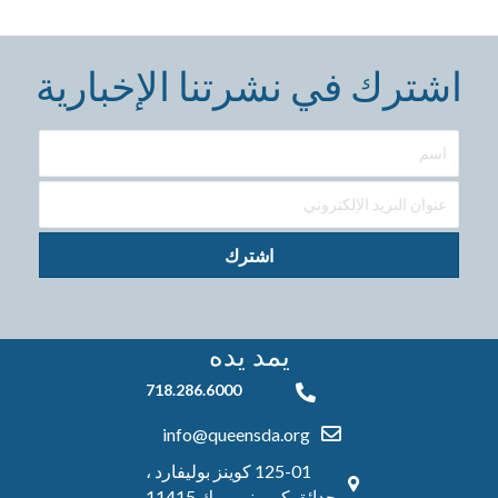
اشترك في نشرتنا الإخبارية
اشترك
يمد يده
718.286.6000
718.286.6000
info@queensda.org
125-01 كوينز بوليفارد ،
حدائق كيو ، نيويورك 11415