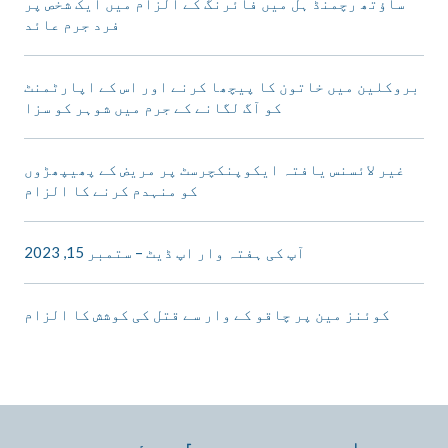
ساؤتھ رچمنڈ ہل میں فائرنگ کے الزام میں ایک شخص پر
فرد جرم عائد
بروکلین میں خاتون کا پیچھا کرنے اور اس کے اپارٹمنٹ
کو آگ لگانے کے جرم میں شوہر کو سزا
غیر لائسنس یافتہ ایکوپنکچرسٹ پر مریض کے پھیپھڑوں
کو منہدم کرنے کا الزام
آپ کی ہفتہ وار اپ ڈیٹ – ستمبر 15, 2023
کوئنز مین پر چاقو کے وار سے قتل کی کوشش کا الزام