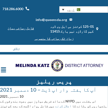
718.286.6000
اردو
info@queensda.org
125-01 کوئنز بی ایل وی ڈی،
قابل رسائی بیان
کیو گارڈن، نیو یارک 11415
زبان تک رسائی کا منصوبہ
پریس ریلیز
آپ کا ہفتہ وار اپ ڈیٹ – 10 دسمبر 2021
10 دسمبر, 2021
اس ہفتے، میں NYPD کے ساتھ فریش میڈوز میں بھوت بندوقوں کے
ہتھیاروں کو ہٹانے کا
اعلان کرنے
میں شامل ہوا، اگست کے بعد کوئینز