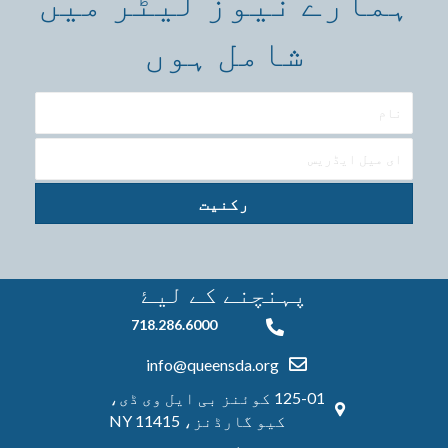
ہمارے نیوز لیٹر میں
شامل ہوں
رکنیت
پہنچنے کے ليۓ
718.286.6000
718.286.6000
info@queensda.org
125-01 کوئنز بی ایل وی ڈی،
کیو گارڈنز، NY 11415