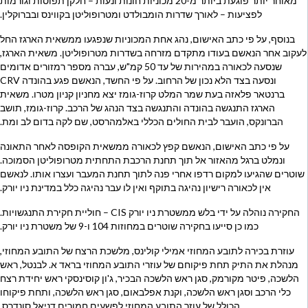
מאוחר יותר פוגעת ביותר מ-20 מכוניות חונות ונעות – חלקן תפוסות וגורמות
לפציעות – לאורך שדרות הומבולדט ומטרופוליטן בקווינס ובברוקלין.
בנוסף, על פי כתב האישום, נהג אחת המכוניות שנפגעו ממשאית הארגז החל
לעקוב אחר הנאשם בעודו מתקדם מזרחה בשדרות מטרופוליטן. משאית הארגז,
שנסעה לכאורה במהירות של עד 50 קמ"ש, עברה מספר רמזורים אדומים
ונסעה בצד הלא נכון של הרחוב. על פי החשד, הנאשם פגע בהונדה CRV
ברנטאר פלאזה בעת שמר המלט קרוז-גומז יצא מחניון קניון מטרו. משאית
הארגז התנגשה בהונדה והתנגשה בצד הנהג של הרכב. קרוז-גומז, תושב
הברונקס, הועבר לבית החולים הכללי באלמהרסט, שם לקה בדום לב ומת.
על פי כתב האישום, הנאשם קפץ לכאורה ממשאית הקופסה לאחר התאונה
ונמלט ברגל מהאזור אל תוך תחנת הרכבת התחתית מטרופוליטן הסמוכה.
שוטרים שהגיעו למקום רדפו אחרי פנה לתוך תחנת המעבר ועצרו אותו. לנאשם
אין לכאורה רישיון נהיגה בתוקף ואין לו עבר נהיגה כלל במדינת ניו יורק.
החקירה נוהלה על ידי בלש ממשטרת ניו יורק CIS – חוליית חקירת התנגשויות.
כמו כן סייעו בחקירה שוטרים במחוזות 104 ו-9 של משטרת ניו יורק.
עוזרת בכירה לתובע המחוזי אמילי קולינס, מלשכת הרצח של התובע המחוזי,
מנהלת את התיק תחת פיקוחם של עוזרי התובע המחוזי בראד א. לבנטל, ראש
הלשכה, פיטר מקורמק, סגן ראש הלשכה הבכיר, ג'ון קוסינסקי ראש יחידת רצח
כלי הרכב וסגן ראש הלשכה, וקנת אפלבאום, סגן ראש הלשכה, ותחת פיקוחו
הכולל של עוזר התובע המחוזי לפשעים חמורים דניאל סונדרס.