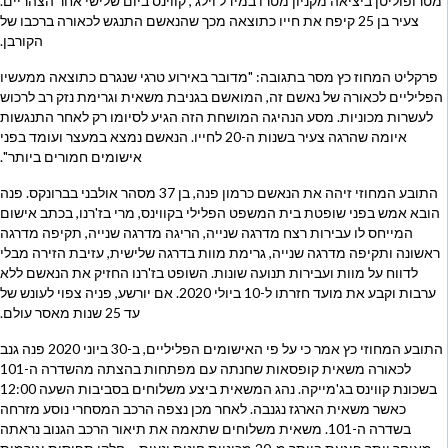
מטרופוליטן ביציאה מקניון מטרו במידל וילג', קווינס ביום שלישי אחר הצהריים.
צעיר בן 25 קיפח את חייו כתוצאה מכך שהנאשם התנגש לכאורה ברכבו של
הקורבן.
פרקליט המחוז כץ מסר בתגובה: "מדובר באירוע טרגי שנגרם כתוצאה ממעשיו
הפליליים לכאורה של נאשם זה, המואשם בגניבת משאית וגרימת נזק רב לרכוש
לעשרות מכוניות. מסע הנהיגה המושחת הזה הגיע לסיומו רק לאחר התנגשות
איומה שהרגה צעיר בשנות ה-20 לחייו. הנאשם נמצא במעצר ועומד בפני
אישומים חמורים ביותר".
התובע המחוזי זיהה את הנאשם כרמון פנה, בן 37 מסהר אולבני בברונקס. פנה
הובא אמש בפני שופטת בית המשפט הפלילי בקווינס, מרי בז'רנו, בכתב אישום
המייחס לו עבירות רצח מדרגה שנייה, הריגה מדרגה שנייה, תקיפה מדרגה
ראשונה ותקיפה מדרגה שנייה, גרימת מוות בדרגה שלישית, עזיבת הזירה מבלי
לדווח על מוות ועבירות תנועה שונות. השופט בז'רנו החזיק את הנאשם ללא
ערבות וקבע את מועד חזרתו ל-10 ביולי 2020. אם יורשע, פניה צפוי לעונש של
עד 25 שנות מאסר עולם.
התובע המחוזי כץ אמר כי על פי האישומים הפליליים, ב-30 ביוני 2020 פנה גנב
לכאורה משאית קופסאות שחנתה עם מפתחות בהצתה מהשדרה ה-101
בשכונת קווינס בג'מייקה. נהג המשאית ביצע משלוחים בסביבות השעה 12:00
כאשר משאית הארגז נגנבה. לאחר מכן נצפה הרכב המסחרי נוסע מזרחה
בשדרה ה-101. משאית משלוחים שתאמה את תיאור הרכב הגנוב נראתה