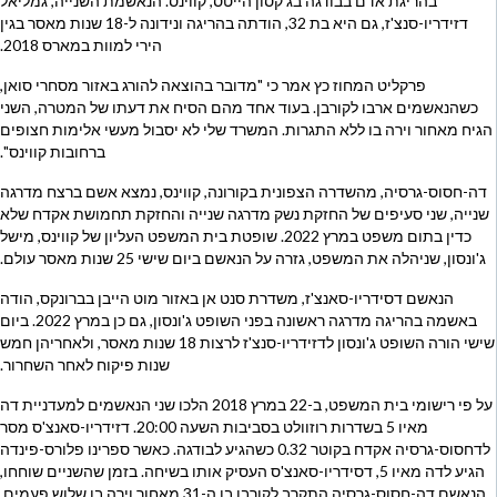
בהריגת אדם בבודגה בג'קסון הייטס, קווינס. הנאשמת השנייה, גמליאל
דזידריו-סנצ'ז, גם היא בת 32, הודתה בהריגה ונידונה ל-18 שנות מאסר בגין
הירי למוות במארס 2018.
פרקליט המחוז כץ אמר כי "מדובר בהוצאה להורג באזור מסחרי סואן,
כשהנאשמים ארבו לקורבן. בעוד אחד מהם הסיח את דעתו של המטרה, השני
הגיח מאחור וירה בו ללא התגרות. המשרד שלי לא יסבול מעשי אלימות חצופים
ברחובות קווינס".
דה-חסוס-גרסיה, מהשדרה הצפונית בקורונה, קווינס, נמצא אשם ברצח מדרגה
שנייה, שני סעיפים של החזקת נשק מדרגה שנייה והחזקת תחמושת אקדח שלא
כדין בתום משפט במרץ 2022. שופטת בית המשפט העליון של קווינס, מישל
ג'ונסון, שניהלה את המשפט, גזרה על הנאשם ביום שישי 25 שנות מאסר עולם.
הנאשם דסידריו-סאנצ'ז, משדרת סנט אן באזור מוט הייבן בברונקס, הודה
באשמה בהריגה מדרגה ראשונה בפני השופט ג'ונסון, גם כן במרץ 2022. ביום
שישי הורה השופט ג'ונסון לדזידריו-סנצ'ז לרצות 18 שנות מאסר, ולאחריהן חמש
שנות פיקוח לאחר השחרור.
על פי רישומי בית המשפט, ב-22 במרץ 2018 הלכו שני הנאשמים למעדניית דה
מאיו 5 בשדרות רוזוולט בסביבות השעה 20:00. דזידריו-סאנצ'ס מסר
לדחסוס-גרסיה אקדח בקוטר 0.32 כשהגיע לבודגה. כאשר ספרינו פלורס-פינדה
הגיע לדה מאיו 5, דסידריו-סאנצ'ס העסיק אותו בשיחה. בזמן שהשניים שוחחו,
הנאשם דה-חסוס-גרסיה התקרב לקורבן בן ה-31 מאחור וירה בו שלוש פעמים.