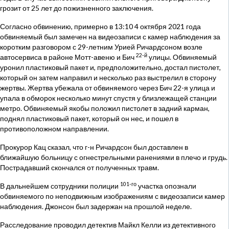
грозит от 25 лет до пожизненного заключения.
Согласно обвинению, примерно в 13:10 4 октября 2021 года
обвиняемый был замечен на видеозаписи с камер наблюдения за
коротким разговором с 29-летним Урией Ричардсоном возле
22-й
автосервиса в районе Мотт-авеню и Бич
улицы. Обвиняемый
уронил пластиковый пакет и, предположительно, достал пистолет,
который он затем направил и несколько раз выстрелил в сторону
жертвы. Жертва убежала от обвиняемого через Бич 22-я улица и
упала в обморок несколько минут спустя у близлежащей станции
метро. Обвиняемый якобы положил пистолет в задний карман,
поднял пластиковый пакет, который он нес, и пошел в
противоположном направлении.
Прокурор Кац сказал, что г-н Ричардсон был доставлен в
ближайшую больницу с огнестрельными ранениями в плечо и грудь.
Пострадавший скончался от полученных травм.
101-го
В дальнейшем сотрудники полиции
участка опознали
обвиняемого по неподвижным изображениям с видеозаписи камер
наблюдения. Джонсон был задержан на прошлой неделе.
Расследование проводил детектив Майкл Келли из детективного