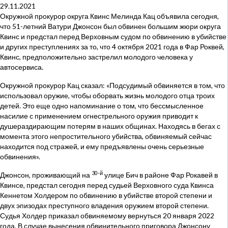
29.11.2021
Окружной прокурор округа Квинс Мелинда Кац объявила сегодня,
что 51-летний Ватури Джонсон был обвинен большим жюри округа
Квинс и предстал перед Верховным судом по обвинению в убийстве
и других преступлениях за то, что 4 октября 2021 года в Фар Роквей,
Квинс, предположительно застрелил молодого человека у
автосервиса.
Окружной прокурор Кац сказал: «Подсудимый обвиняется в том, что
использовал оружие, чтобы оборвать жизнь молодого отца троих
детей. Это еще одно напоминание о том, что бессмысленное
насилие с применением огнестрельного оружия приводит к
душераздирающим потерям в наших общинах. Находясь в бегах с
момента этого непростительного убийства, обвиняемый сейчас
находится под стражей, и ему предъявлены очень серьезные
обвинения».
30-й
Джонсон, проживающий на
улице Бич в районе Фар Рокавей в
Квинсе, предстал сегодня перед судьей Верховного суда Квинса
Кеннетом Холдером по обвинению в убийстве второй степени и
двух эпизодах преступного владения оружием второй степени.
Судья Холдер приказал обвиняемому вернуться 20 января 2022
года. В случае вынесения обвинительного приговора Джонсону