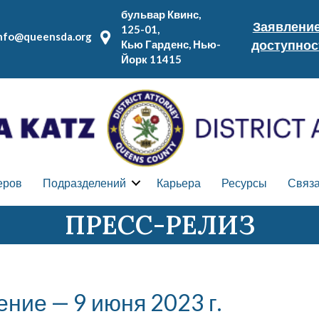
бульвар Квинс,
Заявление
125-01,
nfo@queensda.org
доступнос
Кью Гарденс, Нью-
Йорк 11415
еров
Подразделений
Карьера
Ресурсы
Связа
ПРЕСС-РЕЛИЗ
ие — 9 июня 2023 г.