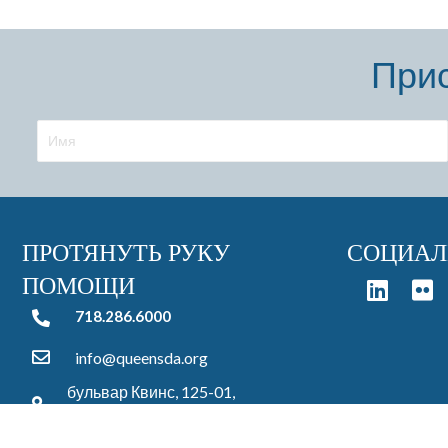
Прис
ПРОТЯНУТЬ РУКУ
СОЦИАЛ
ПОМОЩИ
718.286.6000
718.286.6000
info@queensda.org
бульвар Квинс, 125-01,
Кью-Гарденс, штат Нью-Йорк, 11415