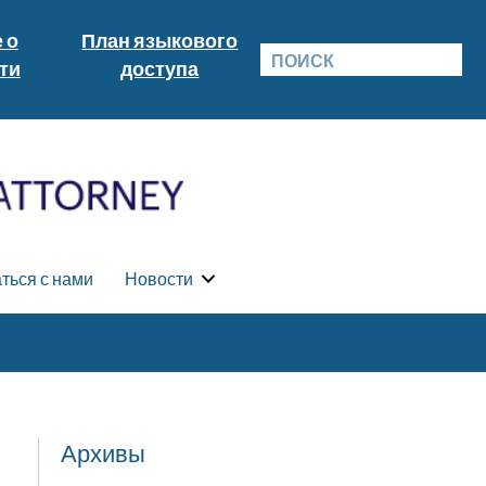
 о
План языкового
ти
доступа
ться с нами
Новости
Архивы