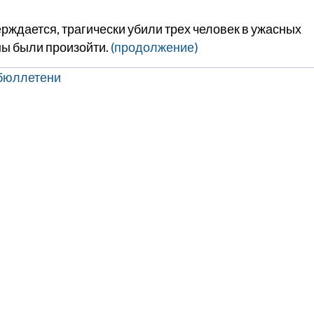
рждается, трагически убили трех человек в ужасных
ны были произойти.
(продолжение)
бюллетени